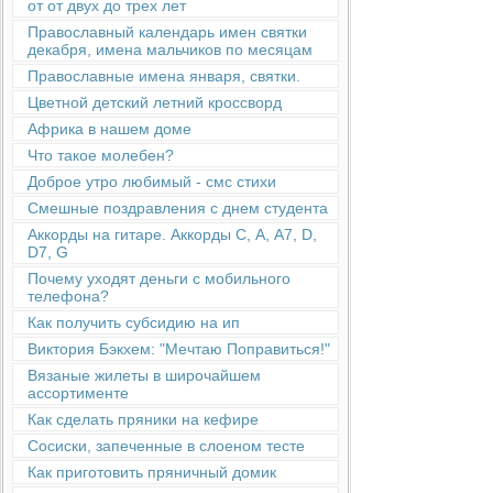
от от двух до трех лет
Православный календарь имен святки
декабря, имена мальчиков по месяцам
Православные имена января, святки.
Цветной детский летний кроссворд
Африка в нашем доме
Что такое молебен?
Доброе утро любимый - смс стихи
Смешные поздравления с днем студента
Аккорды на гитаре. Аккорды С, А, А7, D,
D7, G
Почему уходят деньги с мобильного
телефона?
Как получить субсидию на ип
Виктория Бэкхем: "Мечтаю Поправиться!"
Вязаные жилеты в широчайшем
ассортименте
Как сделать пряники на кефире
Сосиски, запеченные в слоеном тесте
Как приготовить пряничный домик