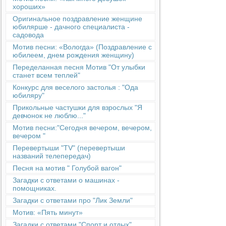
хороших»
Оригинальное поздравление женщине
юбилярше - дачного специалиста -
садовода
Мотив песни: «Вологда» (Поздравление с
юбилеем, днем рождения женщину)
Переделанная песня Мотив "От улыбки
станет всем теплей"
Конкурс для веселого застолья : "Ода
юбиляру"
Прикольные частушки для взрослых "Я
девчонок не люблю..."
Мотив песни:"Сегодня вечером, вечером,
вечером "
Перевертыши "TV" (перевертыши
названий телепередач)
Песня на мотив " Голубой вагон"
Загадки с ответами о машинах -
помощниках.
Загадки с ответами про "Лик Земли"
Мотив: «Пять минут»
Загадки с ответами "Спорт и отдых"