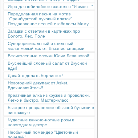
Игра для юбилейного застолья "Я змея..."
Переделанная песня на мотив
"Оренбургский пуховый платок"
Поздравление песней с юбилеем Маму
Загадки с ответами в картинках про
Болото, Лес, Поле
Супероригинальный и стильный
меланжевый жилет. Вязание спицами
Великолепные елочки Юлии Левашовой!
Вкуснейший слоеный салат от Вкусной
еды!
Давайте делать Берлингот!
Новогодний декупаж от Asket.
Вдохновляйтесь!!
Креативная елка из кружев и проволоки.
Легко и быстро. Мастер-класс.
Быстрое превращение обычной бутылки в
винтажную.
Чудесные книжно-нотные розы в
новогоднем декоре
Необычный помандер "Цветочный
поцелуй"