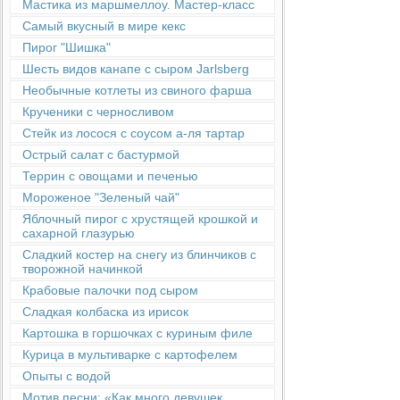
Мастика из маршмеллоу. Мастер-класс
Самый вкусный в мире кекс
Пирог "Шишка"
Шесть видов канапе с сыром Jarlsberg
Необычные котлеты из свиного фарша
Крученики с черносливом
Стейк из лосося с соусом а-ля тартар
Острый салат с бастурмой
Террин с овощами и печенью
Мороженое "Зеленый чай"
Яблочный пирог с хрустящей крошкой и
сахарной глазурью
Сладкий костер на снегу из блинчиков с
творожной начинкой
Крабовые палочки под сыром
Сладкая колбаска из ирисок
Картошка в горшочках с куриным филе
Курица в мультиварке с картофелем
Опыты с водой
Мотив песни: «Как много девушек