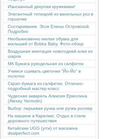
Изысканный декупаж кружевами!
Элегантный топиарий из ванильных роз в
горшочке
Состаривание. Эссе Елены Островской.
Подробно
Необыкновенно милая обувка для
малышей от Bobka Baby. Фото-обзор
Воздушная имитация новогодней елки из
шаров
МК Бумага рукодельная из салфеток
Учимся сшивать цветочки "Йо-Йо" в
полотно
Скрап-бумага из салфетки. Отлично-
подробный мастер-класс
Чудесная акварель Алексея Ермолина
(Alexey Yermolin)
Выбор: перьевая ручка или ручка роллер
На машине в Карелию. Отдых в стиле
дорожного путешествия
Китайские UGG (угги) от магазина
dealperfect.com