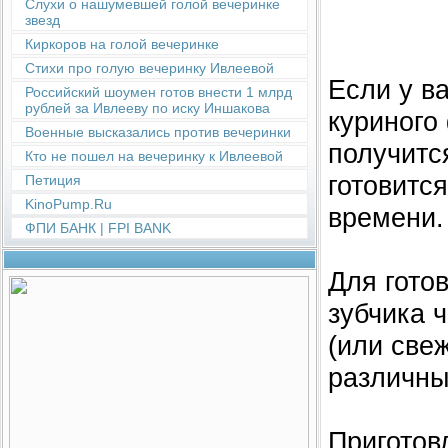
Слухи о нашумевшей голой вечеринке
звезд
Киркоров на голой вечеринке
Стихи про голую вечеринку Ивлеевой
Если у в
Российский шоумен готов внести 1 млрд
рублей за Ивлееву по иску Иншакова
куриного
Военные высказались против вечеринки
получитс
Кто не пошел на вечеринку к Ивлеевой
готовитс
Петиция
KinoPump.Ru
времени.
ФПИ БАНК | FPI BANK
Для гото
зубчика 
(или све
различные
Приготов