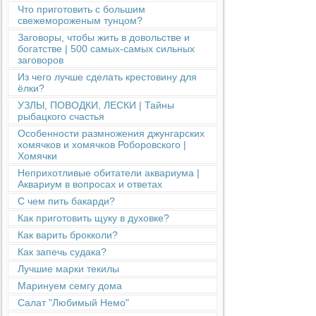
Что приготовить с большим
свежемороженым тунцом?
Заговоры, чтобы жить в довольстве и
богатстве | 500 самых-самых сильных
заговоров
Из чего лучше сделать крестовину для
ёлки?
УЗЛЫ, ПОВОДКИ, ЛЕСКИ | Тайны
рыбацкого счастья
Особенности размножения джунгарских
хомячков и хомячков Роборовского |
Хомячки
Неприхотливые обитатели аквариума |
Аквариум в вопросах и ответах
С чем пить бакарди?
Как приготовить щуку в духовке?
Как варить брокколи?
Как запечь судака?
Лучшие марки текилы
Маринуем семгу дома
Салат "Любимый Немо"