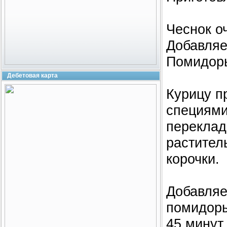
Чеснок о
Добавляе
Помидоры
Дебетовая карта
Курицу п
специями
переклад
растител
корочки.
Добавляе
помидоры
45 минут