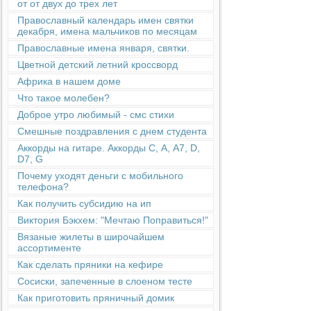
от от двух до трех лет
Православный календарь имен святки
декабря, имена мальчиков по месяцам
Православные имена января, святки.
Цветной детский летний кроссворд
Африка в нашем доме
Что такое молебен?
Доброе утро любимый - смс стихи
Смешные поздравления с днем студента
Аккорды на гитаре. Аккорды С, А, А7, D,
D7, G
Почему уходят деньги с мобильного
телефона?
Как получить субсидию на ип
Виктория Бэкхем: "Мечтаю Поправиться!"
Вязаные жилеты в широчайшем
ассортименте
Как сделать пряники на кефире
Сосиски, запеченные в слоеном тесте
Как приготовить пряничный домик