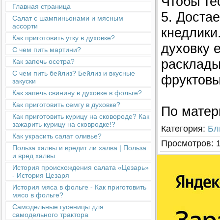
Чтобы те
Главная страница
5. Доста
Салат с шампиньонами и мясным
ассорти
кнедлики
Как приготовить утку в духовке?
духовку 
С чем пить мартини?
расклады
Как запечь осетра?
С чем пить бейлиз? Бейлиз и вкусные
фруктовы
закуски
Как запечь свинину в духовке в фольге?
Как приготовить семгу в духовке?
По матер
Как приготовить курицу на сковороде? Как
зажарить курицу на сковродке!?
Категория
:
Бл
Как украсить салат оливье?
Просмотров
:
Польза халвы и вредит ли халва | Польза
и вред халвы
История происхождения салата «Цезарь»
- История Цезаря
История мяса в фольге - Как приготовить
мясо в фольге?
Cамодельные гусеницы для
самодельного трактора