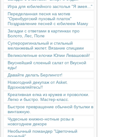
Игра для юбилейного застолья "Я змея..."
Переделанная песня на мотив
"Оренбургский пуховый платок"
Поздравление песней с юбилеем Маму
Загадки с ответами в картинках про
Болото, Лес, Поле
Супероригинальный и стильный
меланжевый жилет. Вязание спицами
Великолепные елочки Юлии Левашовой!
Вкуснейший слоеный салат от Вкусной
еды!
Давайте делать Берлингот!
Новогодний декупаж от Asket.
Вдохновляйтесь!!
Креативная елка из кружев и проволоки.
Легко и быстро. Мастер-класс.
Быстрое превращение обычной бутылки в
винтажную.
Чудесные книжно-нотные розы в
новогоднем декоре
Необычный помандер "Цветочный
поцелуй"