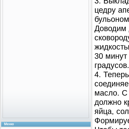
3. Выкла
цедру ап
бульоном
Доводим 
сковород
жидкость
30 минут
градусов
4. Тепер
соединяе
масло. С
должно к
яйца, со
Формируе
Меню