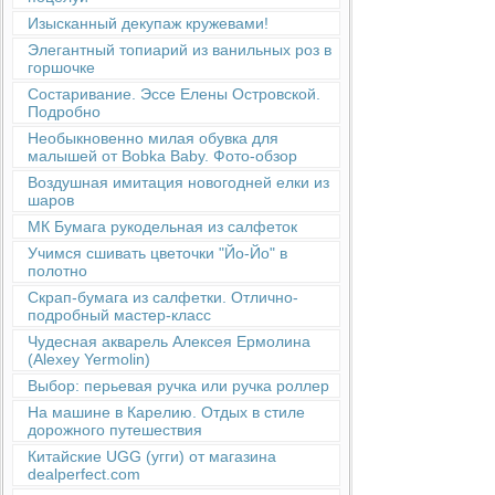
Изысканный декупаж кружевами!
Элегантный топиарий из ванильных роз в
горшочке
Состаривание. Эссе Елены Островской.
Подробно
Необыкновенно милая обувка для
малышей от Bobka Baby. Фото-обзор
Воздушная имитация новогодней елки из
шаров
МК Бумага рукодельная из салфеток
Учимся сшивать цветочки "Йо-Йо" в
полотно
Скрап-бумага из салфетки. Отлично-
подробный мастер-класс
Чудесная акварель Алексея Ермолина
(Alexey Yermolin)
Выбор: перьевая ручка или ручка роллер
На машине в Карелию. Отдых в стиле
дорожного путешествия
Китайские UGG (угги) от магазина
dealperfect.com