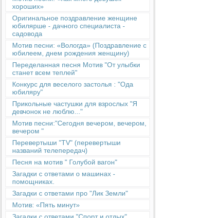
хороших»
Оригинальное поздравление женщине
юбилярше - дачного специалиста -
садовода
Мотив песни: «Вологда» (Поздравление с
юбилеем, днем рождения женщину)
Переделанная песня Мотив "От улыбки
станет всем теплей"
Конкурс для веселого застолья : "Ода
юбиляру"
Прикольные частушки для взрослых "Я
девчонок не люблю..."
Мотив песни:"Сегодня вечером, вечером,
вечером "
Перевертыши "TV" (перевертыши
названий телепередач)
Песня на мотив " Голубой вагон"
Загадки с ответами о машинах -
помощниках.
Загадки с ответами про "Лик Земли"
Мотив: «Пять минут»
Загадки с ответами "Спорт и отдых"