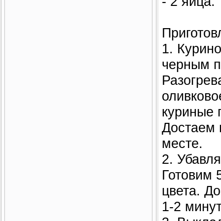
- 2 яйца.
Приготов
1. Курин
черным п
Разогрев
оливково
куриные 
Достаем 
месте.
2. Убавля
Готовим 5
цвета. Д
1-2 мину