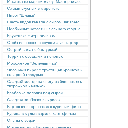
Мастика из маршмеллоу. Мастер-класс
Самый вкусный в мире кекс
Пирог "Шишка"
Шесть видов канапе с сыром Jarlsberg
Необычные котлеты из свиного фарша
Крученики с черносливом
Стейк из лосося с соусом а-ля тартар
Острый салат с бастурмой
Террин с овощами и печенью
Мороженое "Зеленый чай"
Яблочный пирог с хрустящей крошкой и
сахарной глазурью
Сладкий костер на снегу из блинчиков с
творожной начинкой
Крабовые палочки под сыром
Сладкая колбаска из ирисок
Картошка в горшочках с куриным филе
Курица в мультиварке с картофелем
Опыты с водой
Мотив песни: «Как много девушек