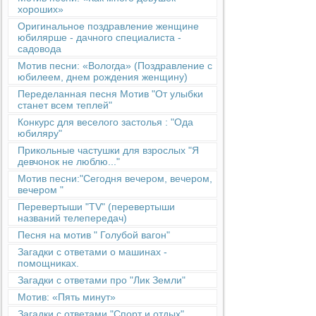
хороших»
Оригинальное поздравление женщине
юбилярше - дачного специалиста -
садовода
Мотив песни: «Вологда» (Поздравление с
юбилеем, днем рождения женщину)
Переделанная песня Мотив "От улыбки
станет всем теплей"
Конкурс для веселого застолья : "Ода
юбиляру"
Прикольные частушки для взрослых "Я
девчонок не люблю..."
Мотив песни:"Сегодня вечером, вечером,
вечером "
Перевертыши "TV" (перевертыши
названий телепередач)
Песня на мотив " Голубой вагон"
Загадки с ответами о машинах -
помощниках.
Загадки с ответами про "Лик Земли"
Мотив: «Пять минут»
Загадки с ответами "Спорт и отдых"