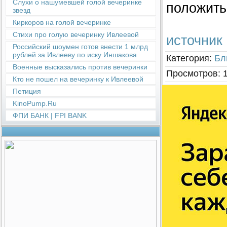
Слухи о нашумевшей голой вечеринке
положить
звезд
Киркоров на голой вечеринке
Стихи про голую вечеринку Ивлеевой
источник
Российский шоумен готов внести 1 млрд
рублей за Ивлееву по иску Иншакова
Категория
:
Бл
Военные высказались против вечеринки
Просмотров
:
Кто не пошел на вечеринку к Ивлеевой
Петиция
KinoPump.Ru
ФПИ БАНК | FPI BANK