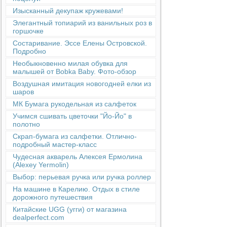
Изысканный декупаж кружевами!
Элегантный топиарий из ванильных роз в
горшочке
Состаривание. Эссе Елены Островской.
Подробно
Необыкновенно милая обувка для
малышей от Bobka Baby. Фото-обзор
Воздушная имитация новогодней елки из
шаров
МК Бумага рукодельная из салфеток
Учимся сшивать цветочки "Йо-Йо" в
полотно
Скрап-бумага из салфетки. Отлично-
подробный мастер-класс
Чудесная акварель Алексея Ермолина
(Alexey Yermolin)
Выбор: перьевая ручка или ручка роллер
На машине в Карелию. Отдых в стиле
дорожного путешествия
Китайские UGG (угги) от магазина
dealperfect.com