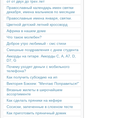
от от двух до трех лет
Православный календарь имен святки
декабря, имена мальчиков по месяцам
Православные имена января, святки.
Цветной детский летний кроссворд
Африка в нашем доме
Что такое молебен?
Доброе утро любимый - смс стихи
Смешные поздравления с днем студента
Аккорды на гитаре. Аккорды С, А, А7, D,
D7, G
Почему уходят деньги с мобильного
телефона?
Как получить субсидию на ип
Виктория Бэкхем: "Мечтаю Поправиться!"
Вязаные жилеты в широчайшем
ассортименте
Как сделать пряники на кефире
Сосиски, запеченные в слоеном тесте
Как приготовить пряничный домик