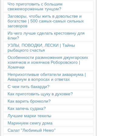
Что приготовить с большим
свежемороженым тунцом?
Заговоры, чтобы жить в довольстве и
богатстве | 500 самых-самых сильных
заговоров
Из чего лучше сделать крестовину для
ёлки?
УЗЛЫ, ПОВОДКИ, ЛЕСКИ | Тайны
рыбацкого счастья
Особенности размножения джунгарских
хомячков и хомячков Роборовского |
Хомячки
Неприхотливые обитатели аквариума |
Аквариум в вопросах и ответах
С чем пить бакарди?
Как приготовить щуку в духовке?
Как варить брокколи?
Как запечь судака?
Лучшие марки текилы
Маринуем семгу дома
Салат "Любимый Немо"