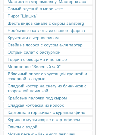
Мастика из маршмеллоу. Мастер-класс
Самый вкусный в мире кекс
Пирог "Шишка"
Шесть видов канапе с сыром Jarlsberg
Необычные котлеты из свиного фарша
Крученики с черносливом
Стейк из лосося с соусом а-ля тартар
Острый салат с бастурмой
Террин с овощами и печенью
Мороженое "Зеленый чай"
Яблочный пирог с хрустящей крошкой и
сахарной глазурью
Сладкий костер на снегу из блинчиков с
творожной начинкой
Крабовые палочки под сыром
Сладкая колбаска из ирисок
Картошка в горшочках с куриным филе
Курица в мультиварке с картофелем
Опыты с водой
Мотив песни: «Как много девушек