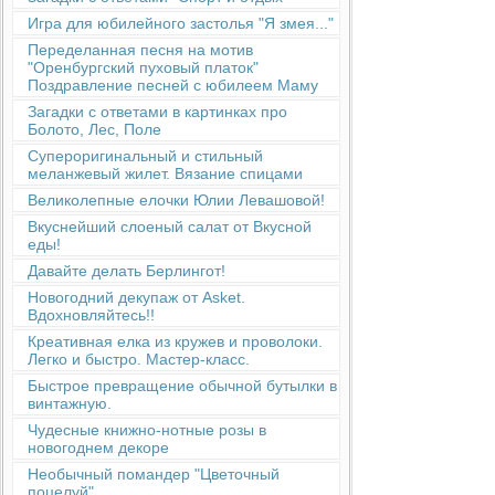
Игра для юбилейного застолья "Я змея..."
Переделанная песня на мотив
"Оренбургский пуховый платок"
Поздравление песней с юбилеем Маму
Загадки с ответами в картинках про
Болото, Лес, Поле
Супероригинальный и стильный
меланжевый жилет. Вязание спицами
Великолепные елочки Юлии Левашовой!
Вкуснейший слоеный салат от Вкусной
еды!
Давайте делать Берлингот!
Новогодний декупаж от Asket.
Вдохновляйтесь!!
Креативная елка из кружев и проволоки.
Легко и быстро. Мастер-класс.
Быстрое превращение обычной бутылки в
винтажную.
Чудесные книжно-нотные розы в
новогоднем декоре
Необычный помандер "Цветочный
поцелуй"