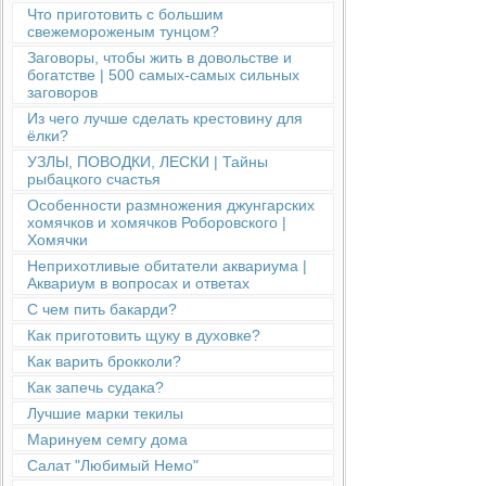
Что приготовить с большим
свежемороженым тунцом?
Заговоры, чтобы жить в довольстве и
богатстве | 500 самых-самых сильных
заговоров
Из чего лучше сделать крестовину для
ёлки?
УЗЛЫ, ПОВОДКИ, ЛЕСКИ | Тайны
рыбацкого счастья
Особенности размножения джунгарских
хомячков и хомячков Роборовского |
Хомячки
Неприхотливые обитатели аквариума |
Аквариум в вопросах и ответах
С чем пить бакарди?
Как приготовить щуку в духовке?
Как варить брокколи?
Как запечь судака?
Лучшие марки текилы
Маринуем семгу дома
Салат "Любимый Немо"