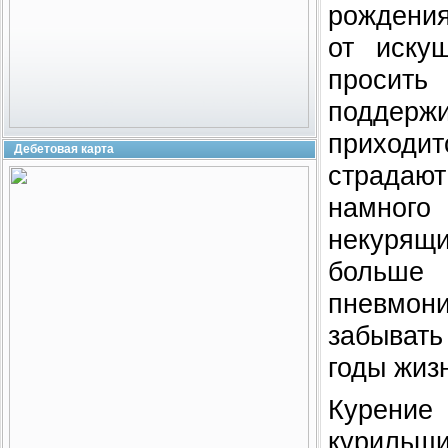
рождения
от иску
просить
поддерж
приходи
Дебетовая карта
страдаю
намного
некурящи
больше 
пневмон
забывать
годы жизн
Курение
курильщ