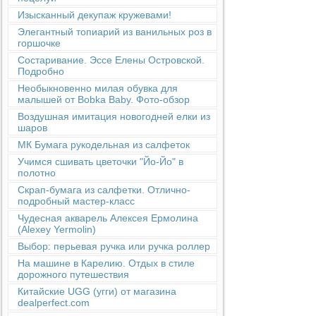
Изысканный декупаж кружевами!
Элегантный топиарий из ванильных роз в
горшочке
Состаривание. Эссе Елены Островской.
Подробно
Необыкновенно милая обувка для
малышей от Bobka Baby. Фото-обзор
Воздушная имитация новогодней елки из
шаров
МК Бумага рукодельная из салфеток
Учимся сшивать цветочки "Йо-Йо" в
полотно
Скрап-бумага из салфетки. Отлично-
подробный мастер-класс
Чудесная акварель Алексея Ермолина
(Alexey Yermolin)
Выбор: перьевая ручка или ручка роллер
На машине в Карелию. Отдых в стиле
дорожного путешествия
Китайские UGG (угги) от магазина
dealperfect.com