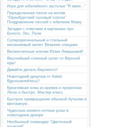
Игра для юбилейного застолья "Я змея..."
Переделанная песня на мотив
"Оренбургский пуховый платок"
Поздравление песней с юбилеем Маму
Загадки с ответами в картинках про
Болото, Лес, Поле
Супероригинальный и стильный
меланжевый жилет. Вязание спицами
Великолепные елочки Юлии Левашовой!
Вкуснейший слоеный салат от Вкусной
еды!
Давайте делать Берлингот!
Новогодний декупаж от Asket.
Вдохновляйтесь!!
Креативная елка из кружев и проволоки.
Легко и быстро. Мастер-класс.
Быстрое превращение обычной бутылки в
винтажную.
Чудесные книжно-нотные розы в
новогоднем декоре
Необычный помандер "Цветочный
поцелуй"