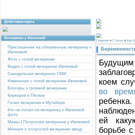
Дебетовая карта
Вечеринка у Ивлеевой
Главная
»
Статьи
»
Как 
Приглашение на обнаженную вечеринку к
Беременность
Ивлеевой
Фото с голой вечеринки
Будущим 
Видео с голой вечеринки Ивлеевой
заблагов
Скандальная вечеринка СМИ
коем слу
Извинения с голой вечеринки Ивлеевой
Блогеры о громкой вечеринки
во врем
Киркоров и Песков
ребенка
Голая вечеринка в Мутаборе
наблюден
Кто не попал на вечеринку к Ивлеевой
фото
ей каку
Мемы | Полуголая вечеринка у Ивлеевой
борьбе с
Мнения о полуголой вечеринке звезд