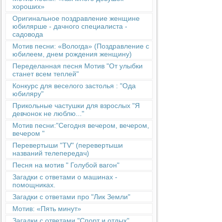
хороших»
Оригинальное поздравление женщине
юбилярше - дачного специалиста -
садовода
Мотив песни: «Вологда» (Поздравление с
юбилеем, днем рождения женщину)
Переделанная песня Мотив "От улыбки
станет всем теплей"
Конкурс для веселого застолья : "Ода
юбиляру"
Прикольные частушки для взрослых "Я
девчонок не люблю..."
Мотив песни:"Сегодня вечером, вечером,
вечером "
Перевертыши "TV" (перевертыши
названий телепередач)
Песня на мотив " Голубой вагон"
Загадки с ответами о машинах -
помощниках.
Загадки с ответами про "Лик Земли"
Мотив: «Пять минут»
Загадки с ответами "Спорт и отдых"