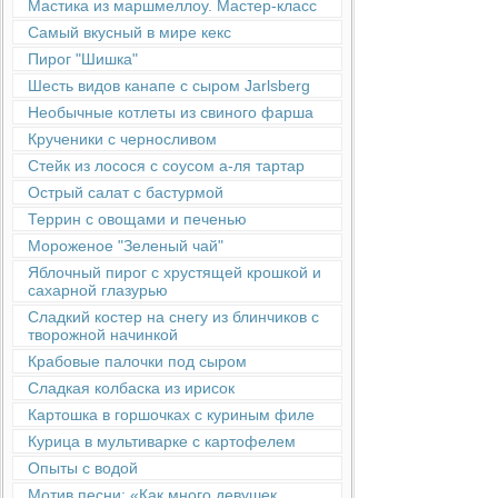
Мастика из маршмеллоу. Мастер-класс
Самый вкусный в мире кекс
Пирог "Шишка"
Шесть видов канапе с сыром Jarlsberg
Необычные котлеты из свиного фарша
Крученики с черносливом
Стейк из лосося с соусом а-ля тартар
Острый салат с бастурмой
Террин с овощами и печенью
Мороженое "Зеленый чай"
Яблочный пирог с хрустящей крошкой и
сахарной глазурью
Сладкий костер на снегу из блинчиков с
творожной начинкой
Крабовые палочки под сыром
Сладкая колбаска из ирисок
Картошка в горшочках с куриным филе
Курица в мультиварке с картофелем
Опыты с водой
Мотив песни: «Как много девушек