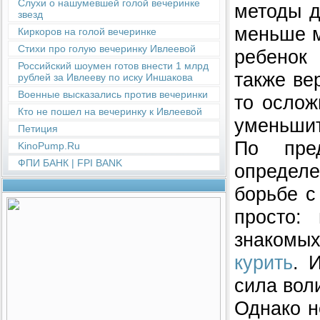
Слухи о нашумевшей голой вечеринке
методы д
звезд
меньше м
Киркоров на голой вечеринке
Стихи про голую вечеринку Ивлеевой
ребенок 
Российский шоумен готов внести 1 млрд
также ве
рублей за Ивлееву по иску Иншакова
Военные высказались против вечеринки
то ослож
Кто не пошел на вечеринку к Ивлеевой
уменьшит
Петиция
По пред
KinoPump.Ru
ФПИ БАНК | FPI BANK
определ
борьбе с
просто:
знакомы
курить
. 
сила вол
Однако н