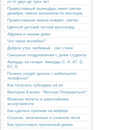
от от двух до трех лет
Православный календарь имен святки
декабря, имена мальчиков по месяцам
Православные имена января, святки.
Цветной детский летний кроссворд
Африка в нашем доме
Что такое молебен?
Доброе утро любимый - смс стихи
Смешные поздравления с днем студента
Аккорды на гитаре. Аккорды С, А, А7, D,
D7, G
Почему уходят деньги с мобильного
телефона?
Как получить субсидию на ип
Виктория Бэкхем: "Мечтаю Поправиться!"
Вязаные жилеты в широчайшем
ассортименте
Как сделать пряники на кефире
Сосиски, запеченные в слоеном тесте
Как приготовить пряничный домик