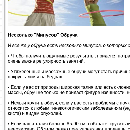
Несколько "Минусов" Обруча
И все же у обруча есть несколько минусов, о которых
• Чтобы получить ощутимые результаты, придется потра
очень важна регулярность занятий.
• Утяжеленные и массажные обручи могут стать причин
вокруг талии и на бедрах.
• Если у вас от природы широкая талия или есть склон
массы, обруч не только не придаст фигуре изящности, н
• Нельзя крутить обруч, если у вас есть проблемы с по
относится к любым гинекологическим заболеваниям (эн
киста) и видам опухолей.
• Если ваша талия больше 85-90 см в обхвате, крутить 
невозможно. Об этом редко предупреждают продавцы с