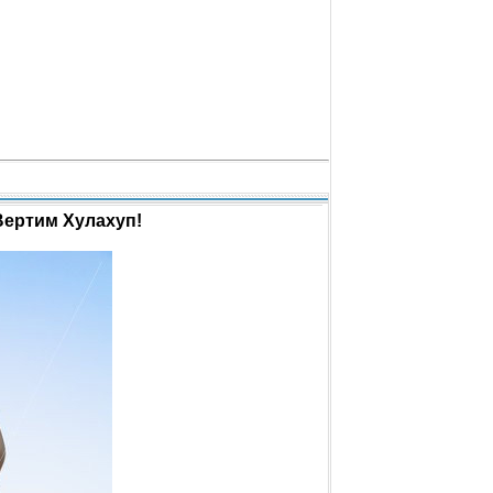
Вертим Хулахуп!