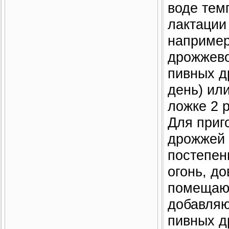
воде тем
лактации
например
дрожжевой
пивных д
день) ил
ложке 2 
Для приг
дрожжей 
постепен
огонь, д
помещают
добавляю
пивных д