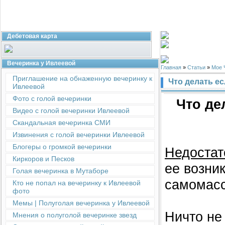
Дебетовая карта
Вечеринка у Ивлеевой
Главная
»
Статьи
»
Мое 
Приглашение на обнаженную вечеринку к
Что делать ес
Ивлеевой
Фото с голой вечеринки
Что де
Видео с голой вечеринки Ивлеевой
Скандальная вечеринка СМИ
Извинения с голой вечеринки Ивлеевой
Блогеры о громкой вечеринки
Недостат
Киркоров и Песков
ее возни
Голая вечеринка в Мутаборе
самомасс
Кто не попал на вечеринку к Ивлеевой
фото
Мемы | Полуголая вечеринка у Ивлеевой
Ничто не
Мнения о полуголой вечеринке звезд