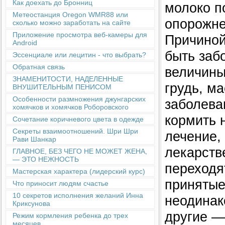
Как доехать до Бронниц
молоко п
Метеостанция Oregon WMR88 или
опорожне
сколько можно заработать на сайте
Приложение просмотра веб-камеры для
Причиной
Android
быть заб
Эссенциале или лецитин - что выбрать?
Обратная связь
величины
ЗНАМЕНИТОСТИ, НАДЕЛЕННЫЕ
грудь, м
ВНУШИТЕЛЬНЫМ ПЕНИСОМ
Особенности размножения джунгарских
заболева
хомячков и хомячков Роборовского
кормить 
Сочетание коричневого цвета в одежде
Секреты взаимоотношений. Шри Шри
лечение, 
Рави Шанкар
лекарств
ГЛАВНОЕ, БЕЗ ЧЕГО НЕ МОЖЕТ ЖЕНА,
— ЭТО НЕЖНОСТЬ
переходят
Мастерская характера (лидерский курс)
принятые
Что приносит людям счастье
10 секретов исполнения желаний Инна
неодинак
Криксунова
другие —
Режим кормления ребенка до трех
месяцев