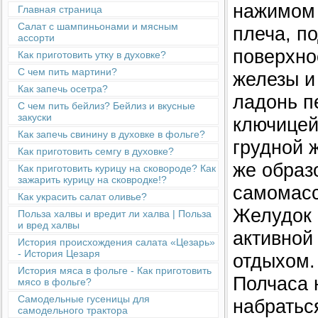
нажимом 
Главная страница
Салат с шампиньонами и мясным
плеча, п
ассорти
поверхно
Как приготовить утку в духовке?
С чем пить мартини?
железы и
Как запечь осетра?
ладонь п
С чем пить бейлиз? Бейлиз и вкусные
закуски
ключицей
Как запечь свинину в духовке в фольге?
грудной 
Как приготовить семгу в духовке?
же образ
Как приготовить курицу на сковороде? Как
зажарить курицу на сковродке!?
самомасс
Как украсить салат оливье?
Желудок 
Польза халвы и вредит ли халва | Польза
и вред халвы
активной
История происхождения салата «Цезарь»
- История Цезаря
отдыхом.
История мяса в фольге - Как приготовить
Полчаса 
мясо в фольге?
Cамодельные гусеницы для
набратьс
самодельного трактора