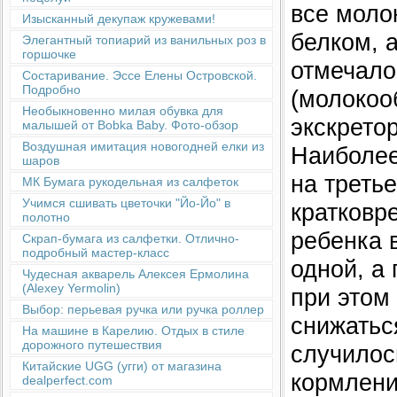
все моло
Изысканный декупаж кружевами!
белком, 
Элегантный топиарий из ванильных роз в
горшочке
отмечало
Состаривание. Эссе Елены Островской.
Подробно
(молокоо
Необыкновенно милая обувка для
экскрето
малышей от Bobka Baby. Фото-обзор
Воздушная имитация новогодней елки из
Наиболее
шаров
на треть
МК Бумага рукодельная из салфеток
Учимся сшивать цветочки "Йо-Йо" в
кратковр
полотно
ребенка 
Скрап-бумага из салфетки. Отлично-
подробный мастер-класс
одной, а
Чудесная акварель Алексея Ермолина
(Alexey Yermolin)
при этом
Выбор: перьевая ручка или ручка роллер
снижатьс
На машине в Карелию. Отдых в стиле
дорожного путешествия
случилос
Китайские UGG (угги) от магазина
кормлени
dealperfect.com