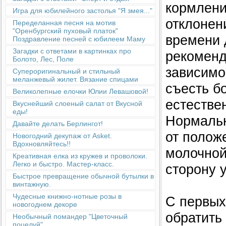
кормлени
Игра для юбилейного застолья "Я змея..."
отклонен
Переделанная песня на мотив
"Оренбургский пуховый платок"
времени 
Поздравление песней с юбилеем Маму
Загадки с ответами в картинках про
рекоменд
Болото, Лес, Поле
зависимо
Супероригинальный и стильный
меланжевый жилет. Вязание спицами
съесть б
Великолепные елочки Юлии Левашовой!
естестве
Вкуснейший слоеный салат от Вкусной
еды!
Нормальн
Давайте делать Берлингот!
от полож
Новогодний декупаж от Asket.
Вдохновляйтесь!!
молочной 
Креативная елка из кружев и проволоки.
Легко и быстро. Мастер-класс.
сторону 
Быстрое превращение обычной бутылки в
винтажную.
Чудесные книжно-нотные розы в
С первых
новогоднем декоре
обратить
Необычный помандер "Цветочный
поцелуй"