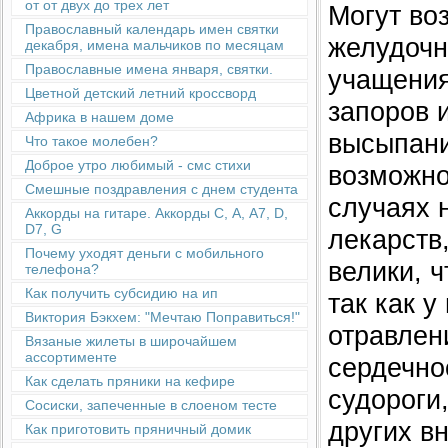
от от двух до трех лет
Могут во
Православный календарь имен святки
желудочн
декабря, имена мальчиков по месяцам
Православные имена января, святки.
учащения
Цветной детский летний кроссворд
запоров 
Африка в нашем доме
высыпани
Что такое молебен?
Доброе утро любимый - смс стихи
возможно
Смешные поздравления с днем студента
случаях 
Аккорды на гитаре. Аккорды С, А, А7, D,
D7, G
лекарств
Почему уходят деньги с мобильного
велики, 
телефона?
Как получить субсидию на ип
так как у
Виктория Бэкхем: "Мечтаю Поправиться!"
отравлен
Вязаные жилеты в широчайшем
ассортименте
сердечно
Как сделать пряники на кефире
судороги
Сосиски, запеченные в слоеном тесте
других вн
Как приготовить пряничный домик