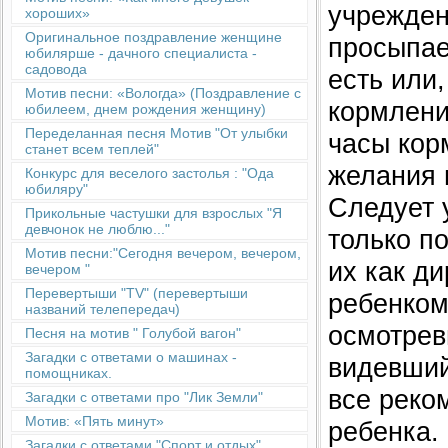
учрежден
хороших»
Оригинальное поздравление женщине
просыпае
юбилярше - дачного специалиста -
садовода
есть или
Мотив песни: «Вологда» (Поздравление с
кормлени
юбилеем, днем рождения женщину)
Переделанная песня Мотив "От улыбки
часы кор
станет всем теплей"
желания и
Конкурс для веселого застолья : "Ода
юбиляру"
Следует 
Прикольные частушки для взрослых "Я
девчонок не люблю..."
только п
Мотив песни:"Сегодня вечером, вечером,
их как д
вечером "
Перевертыши "TV" (перевертыши
ребенком
названий телепередач)
осмотрев
Песня на мотив " Голубой вагон"
Загадки с ответами о машинах -
видевший
помощниках.
все реко
Загадки с ответами про "Лик Земли"
Мотив: «Пять минут»
ребенка.
Загадки с ответами "Спорт и отдых"