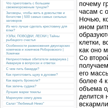
почему г
Что приготовить с большим
свежемороженым тунцом?
часам с 
Заговоры, чтобы жить в довольстве и
богатстве | 500 самых-самых сильных
Ночью, к
заговоров
ином рит
Из чего лучше сделать крестовину для
ёлки?
образуют
УЗЛЫ, ПОВОДКИ, ЛЕСКИ | Тайны
рыбацкого счастья
клетки, 
Особенности размножения джунгарских
как оно 
хомячков и хомячков Роборовского |
Хомячки
Со второ
Неприхотливые обитатели аквариума |
Аквариум в вопросах и ответах
получаем
С чем пить бакарди?
его масс
Как приготовить щуку в духовке?
более 4 
Как варить брокколи?
Как запечь судака?
объема о
Лучшие марки текилы
делится 
Маринуем семгу дома
вскармли
Салат "Любимый Немо"