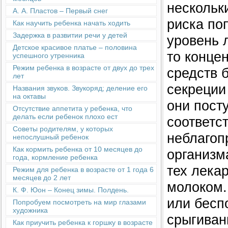
нескольк
А. А. Пластов – Первый снег
риска по
Как научить ребенка начать ходить
Задержка в развитии речи у детей
уровень 
Детское красивое платье – половина
то конце
успешного утренника
Режим ребенка в возрасте от двух до трех
средств 
лет
секреции
Названия звуков. Звукоряд; деление его
на октавы
они пост
Отсутствие аппетита у ребенка, что
делать если ребенок плохо ест
соответс
Советы родителям, у которых
неблагоп
непослушный ребенок
Как кормить ребенка от 10 месяцев до
организма
года, кормление ребенка
тех лека
Режим для ребенка в возрасте от 1 года 6
месяцев до 2 лет
молоком.
К. Ф. Юон – Конец зимы. Полдень.
или бесп
Попробуем посмотреть на мир глазами
художника
срыгиван
Как приучить ребенка к горшку в возрасте