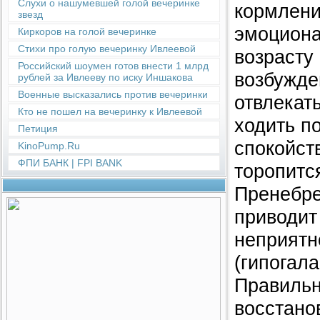
Слухи о нашумевшей голой вечеринке
кормлени
звезд
эмоциона
Киркоров на голой вечеринке
Стихи про голую вечеринку Ивлеевой
возрасту
Российский шоумен готов внести 1 млрд
возбужде
рублей за Ивлееву по иску Иншакова
Военные высказались против вечеринки
отвлекать
Кто не пошел на вечеринку к Ивлеевой
ходить п
Петиция
спокойств
KinoPump.Ru
ФПИ БАНК | FPI BANK
торопится
Пренебре
приводит
неприятн
(гипогал
Правильн
восстано