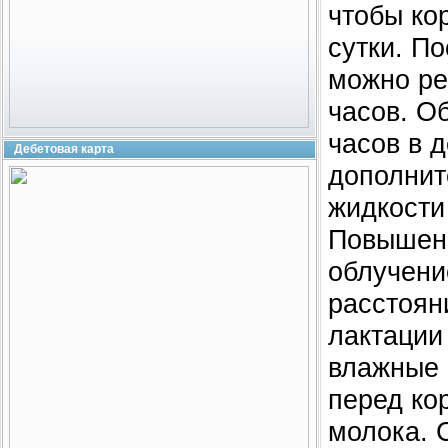
чтобы ко
сутки. По
можно ре
часов. О
часов в 
Дебетовая карта
дополнит
жидкости
Повышени
облучени
расстоян
лактации
влажные 
перед ко
молока. 