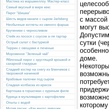
Мастика из маршмеллоу. Мастер-класс
целесооб
Самый вкусный в мире кекс
перерыво
Пирог "Шишка"
с массой 
Шесть видов канапе с сыром Jarlsberg
Необычные котлеты из свиного фарша
могут вы
Крученики с черносливом
Допустим
Стейк из лосося с соусом а-ля тартар
сутки (ч
Острый салат с бастурмой
Террин с овощами и печенью
особенно
Мороженое "Зеленый чай"
доме.
Яблочный пирог с хрустящей крошкой и
сахарной глазурью
Некоторы
Сладкий костер на снегу из блинчиков с
возможны
творожной начинкой
Крабовые палочки под сыром
потребуе
Сладкая колбаска из ирисок
придержи
Картошка в горшочках с куриным филе
возможно
Курица в мультиварке с картофелем
Опыты с водой
которому
Мотив песни: «Как много девушек