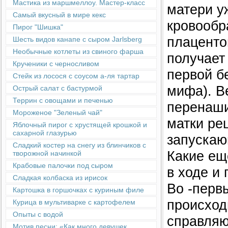
Мастика из маршмеллоу. Мастер-класс
матери у
Самый вкусный в мире кекс
кровообр
Пирог "Шишка"
плаценто
Шесть видов канапе с сыром Jarlsberg
Необычные котлеты из свиного фарша
получает
Крученики с черносливом
первой б
Стейк из лосося с соусом а-ля тартар
мифа). В
Острый салат с бастурмой
Террин с овощами и печенью
перенаши
Мороженое "Зеленый чай"
матки ре
Яблочный пирог с хрустящей крошкой и
сахарной глазурью
запускаю
Сладкий костер на снегу из блинчиков с
Какие ещ
творожной начинкой
Крабовые палочки под сыром
в ходе и
Сладкая колбаска из ирисок
Во -перв
Картошка в горшочках с куриным филе
происходи
Курица в мультиварке с картофелем
Опыты с водой
справляю
Мотив песни: «Как много девушек