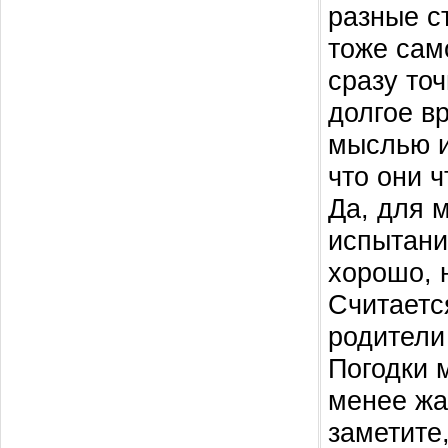
разные с
тоже само
сразу то
долгое в
мыслью и
что они ч
Да, для 
испытани
хорошо, 
Считаетс
родители
Погодки 
менее жа
заметите,