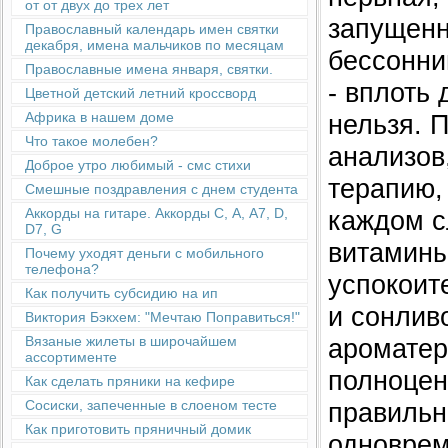
от от двух до трех лет
запущенн
Православный календарь имен святки
декабря, имена мальчиков по месяцам
бессонни
Православные имена января, святки.
- вплоть
Цветной детский летний кроссворд
нельзя. 
Африка в нашем доме
Что такое молебен?
анализов
Доброе утро любимый - смс стихи
терапию,
Смешные поздравления с днем студента
каждом с
Аккорды на гитаре. Аккорды С, А, А7, D,
D7, G
витамины
Почему уходят деньги с мобильного
телефона?
успокоит
Как получить субсидию на ип
и сонливо
Виктория Бэкхем: "Мечтаю Поправиться!"
ароматер
Вязаные жилеты в широчайшем
ассортименте
полноцен
Как сделать пряники на кефире
правильн
Сосиски, запеченные в слоеном тесте
Как приготовить пряничный домик
одноврем