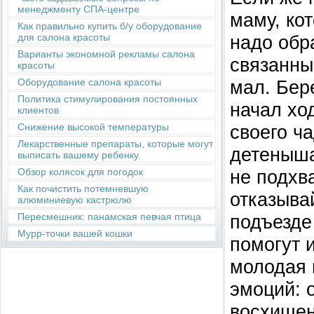
менеджменту СПА-центре
маму, ко
Как правильно купить б/у оборудование
надо обр
для салона красоты
Варианты экономной рекламы салона
связанны
красоты
мал. Бер
Оборудование салона красоты
Политика стимулирования постоянных
начал хо
клиентов
своего ч
Снижение высокой температуры
Лекарственные препараты, которые могут
детеныша
выписать вашему ребенку.
не подхв
Обзор колясок для погодок
Как почистить потемневшую
отказыва
алюминиевую кастрюлю
подъезде
Пересмешник: панамская певчая птица
Мурр-точки вашей кошки
помогут 
молодая 
эмоций: 
восхищен