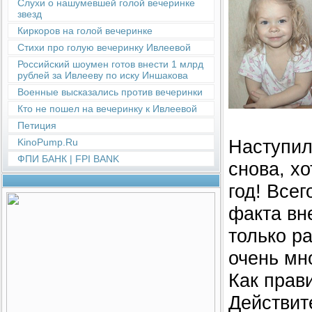
Слухи о нашумевшей голой вечеринке
звезд
Киркоров на голой вечеринке
Стихи про голую вечеринку Ивлеевой
Российский шоумен готов внести 1 млрд
рублей за Ивлееву по иску Иншакова
Военные высказались против вечеринки
Кто не пошел на вечеринку к Ивлеевой
Петиция
Наступил
KinoPump.Ru
ФПИ БАНК | FPI BANK
снова, хо
год! Всег
факта вн
только ра
очень мн
Как прав
Действит