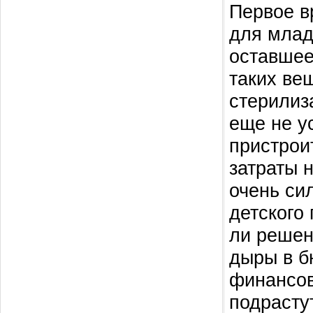
Первое в
для млад
оставшее
таких ве
стерилиза
еще не у
пристрои
затраты 
очень сил
детского
ли решен
дыры в б
финансов
подрасту