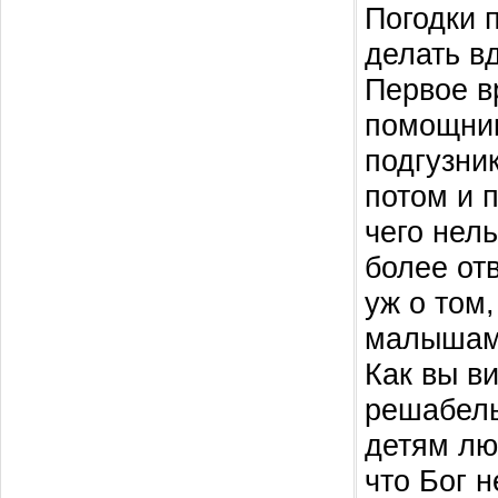
Погодки 
делать в
Первое в
помощник
подгузни
потом и п
чего нель
более от
уж о том
малышам
Как вы ви
решабель
детям лю
что Бог 