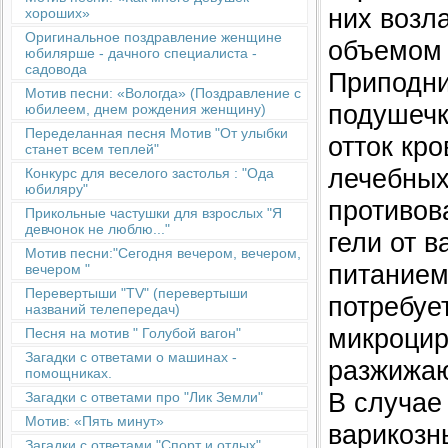
них возла
хороших»
Оригинальное поздравление женщине
объемом 
юбилярше - дачного специалиста -
садовода
Приподни
Мотив песни: «Вологда» (Поздравление с
подушечк
юбилеем, днем рождения женщину)
Переделанная песня Мотив "От улыбки
отток кр
станет всем теплей"
лечебных
Конкурс для веселого застолья : "Ода
юбиляру"
противов
Прикольные частушки для взрослых "Я
девчонок не люблю..."
гели от 
Мотив песни:"Сегодня вечером, вечером,
питанием
вечером "
Перевертыши "TV" (перевертыши
потребуе
названий телепередач)
микроцир
Песня на мотив " Голубой вагон"
Загадки с ответами о машинах -
разжижаю
помощниках.
В случае
Загадки с ответами про "Лик Земли"
Мотив: «Пять минут»
варикозн
Загадки с ответами "Спорт и отдых"