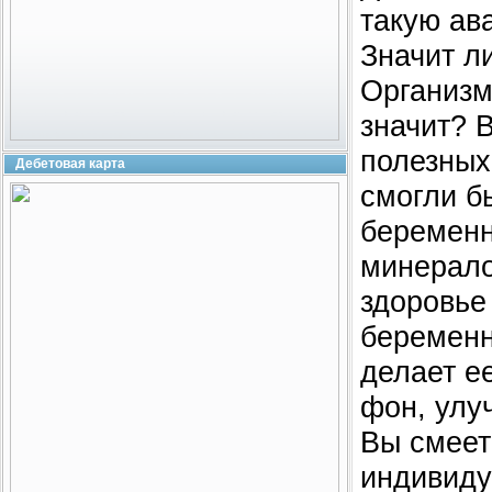
такую ав
Значит ли
Организм
значит? 
полезных
Дебетовая карта
смогли б
беременн
минерало
здоровье
беременн
делает е
фон, улуч
Вы смеет
индивиду