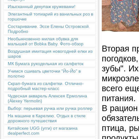
Изысканный декупаж кружевами!
Элегантный топиарий из ванильных роз в
горшочке
Состаривание. Эссе Елены Островской.
Подробно
Необыкновенно милая обувка для
малышей от Bobka Baby. Фото-обзор
Вторая п
Воздушная имитация новогодней елки из
погодков,
шаров
МК Бумага рукодельная из салфеток
зубы". И
Учимся сшивать цветочки "Йо-Йо" в
микроэле
полотно
Скрап-бумага из салфетки. Отлично-
всего ещ
подробный мастер-класс
питания.
Чудесная акварель Алексея Ермолина
(Alexey Yermolin)
В рацион
Выбор: перьевая ручка или ручка роллер
обязател
На машине в Карелию. Отдых в стиле
дорожного путешествия
птица, р
Китайские UGG (угги) от магазина
dealperfect.com
продукты,