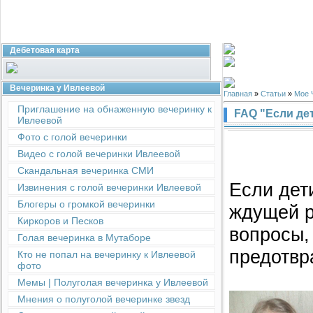
Дебетовая карта
Вечеринка у Ивлеевой
Главная
»
Статьи
»
Мое 
Приглашение на обнаженную вечеринку к
FAQ "Если де
Ивлеевой
Фото с голой вечеринки
Видео с голой вечеринки Ивлеевой
Скандальная вечеринка СМИ
Если дет
Извинения с голой вечеринки Ивлеевой
Блогеры о громкой вечеринки
ждущей р
Киркоров и Песков
вопросы,
Голая вечеринка в Мутаборе
предотвр
Кто не попал на вечеринку к Ивлеевой
фото
Мемы | Полуголая вечеринка у Ивлеевой
Мнения о полуголой вечеринке звезд