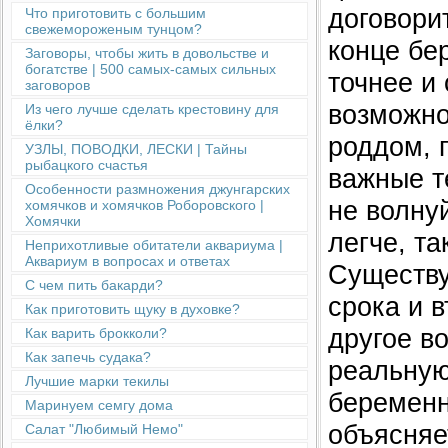
договори
Что приготовить с большим
свежемороженым тунцом?
конце бе
Заговоры, чтобы жить в довольстве и
богатстве | 500 самых-самых сильных
точнее и
заговоров
возможно
Из чего лучше сделать крестовину для
ёлки?
роддом, 
УЗЛЫ, ПОВОДКИ, ЛЕСКИ | Тайны
рыбацкого счастья
важные т
Особенности размножения джунгарских
не волну
хомячков и хомячков Роборовского |
Хомячки
легче, та
Неприхотливые обитатели аквариума |
Аквариум в вопросах и ответах
Существу
С чем пить бакарди?
срока и в
Как приготовить щуку в духовке?
другое в
Как варить брокколи?
Как запечь судака?
реальную
Лучшие марки текилы
беременн
Маринуем семгу дома
объясняе
Салат "Любимый Немо"