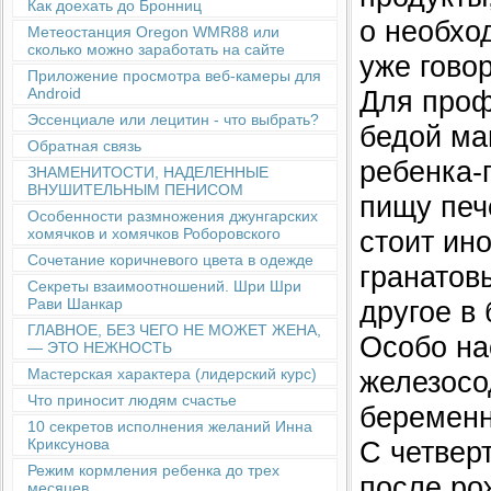
Как доехать до Бронниц
о необхо
Метеостанция Oregon WMR88 или
сколько можно заработать на сайте
уже гово
Приложение просмотра веб-камеры для
Для проф
Android
Эссенциале или лецитин - что выбрать?
бедой ма
Обратная связь
ребенка-
ЗНАМЕНИТОСТИ, НАДЕЛЕННЫЕ
ВНУШИТЕЛЬНЫМ ПЕНИСОМ
пищу пече
Особенности размножения джунгарских
стоит ино
хомячков и хомячков Роборовского
Сочетание коричневого цвета в одежде
гранатов
Секреты взаимоотношений. Шри Шри
другое в
Рави Шанкар
ГЛАВНОЕ, БЕЗ ЧЕГО НЕ МОЖЕТ ЖЕНА,
Особо на
— ЭТО НЕЖНОСТЬ
железосо
Мастерская характера (лидерский курс)
Что приносит людям счастье
беременн
10 секретов исполнения желаний Инна
С четвер
Криксунова
Режим кормления ребенка до трех
после ро
месяцев