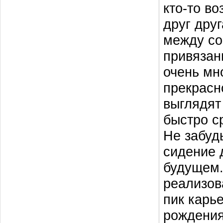
кто-то в
друг дру
между соб
привязан
очень мн
прекрасн
выглядят
быстро с
Не забуд
сидение 
будущем.
реализов
пик карь
рождения