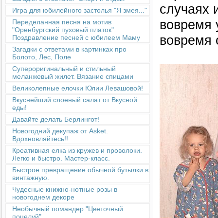
случаях 
Игра для юбилейного застолья "Я змея..."
вовремя 
Переделанная песня на мотив
"Оренбургский пуховый платок"
вовремя 
Поздравление песней с юбилеем Маму
Загадки с ответами в картинках про
Болото, Лес, Поле
Супероригинальный и стильный
меланжевый жилет. Вязание спицами
Великолепные елочки Юлии Левашовой!
Вкуснейший слоеный салат от Вкусной
еды!
Давайте делать Берлингот!
Новогодний декупаж от Asket.
Вдохновляйтесь!!
Креативная елка из кружев и проволоки.
Легко и быстро. Мастер-класс.
Быстрое превращение обычной бутылки в
винтажную.
Чудесные книжно-нотные розы в
новогоднем декоре
Необычный помандер "Цветочный
поцелуй"