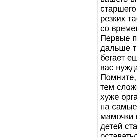
старшего
резких та
со време
Первые п
дальше т
бегает е
вас нужда
Помните,
тем слож
хуже орг
на самые
мамочки 
детей ст
оставать