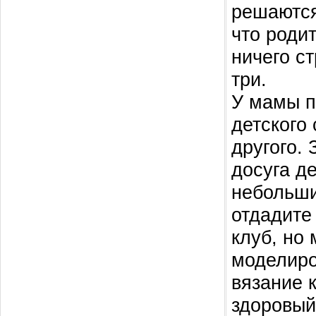
решаются
что роди
ничего с
три.
У мамы п
детского 
другого. 
досуга д
небольши
отдадите
клуб, но 
моделиро
вязание 
здоровый