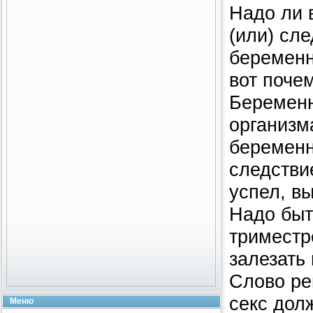
Надо ли 
(или) сле
беременн
вот почем
Беременн
организм
беременн
следстви
успел, в
Надо быт
триместре
залезать 
Слово ре
секс дол
Меню