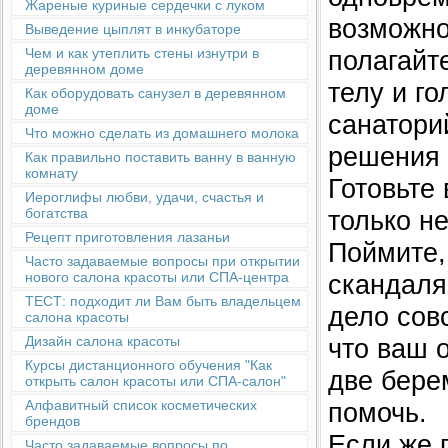
Жареные куриные сердечки с луком
возможно
Выведение цыплят в инкубаторе
полагайт
Чем и как утеплить стены изнутри в
деревянном доме
телу и г
Как оборудовать санузел в деревянном
доме
санатори
Что можно сделать из домашнего молока
решения 
Как правильно поставить ванну в ванную
комнату
Готовьте
Иероглифы любви, удачи, счастья и
только н
богатства
Рецепт приготовления лазаньи
Поймите,
Часто задаваемые вопросы при открытии
скандаля
нового салона красоты или СПА-центра
ТЕСТ: подходит ли Вам быть владельцем
дело совс
салона красоты
что ваш о
Дизайн салона красоты
Курсы дистанционного обучения "Как
две бере
открыть салон красоты или СПА-салон"
помочь.
Алфавитный список косметических
брендов
Если же 
Часто задаваемые вопросы по