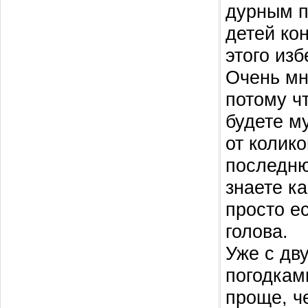
дурным п
детей кон
этого из
Очень мн
потому ч
будете му
от колик
последню
знаете к
просто ес
голова.
Уже с дв
погодкам
проще, ч