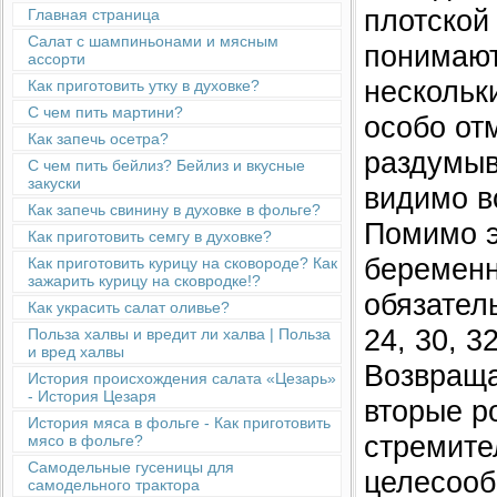
плотской
Главная страница
Салат с шампиньонами и мясным
понимают
ассорти
нескольк
Как приготовить утку в духовке?
С чем пить мартини?
особо отм
Как запечь осетра?
раздумыв
С чем пить бейлиз? Бейлиз и вкусные
закуски
видимо в
Как запечь свинину в духовке в фольге?
Помимо э
Как приготовить семгу в духовке?
беременн
Как приготовить курицу на сковороде? Как
зажарить курицу на сковродке!?
обязатель
Как украсить салат оливье?
24, 30, 32
Польза халвы и вредит ли халва | Польза
и вред халвы
Возвращая
История происхождения салата «Цезарь»
- История Цезаря
вторые р
История мяса в фольге - Как приготовить
стремите
мясо в фольге?
Cамодельные гусеницы для
целесооб
самодельного трактора