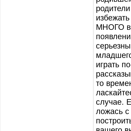
родители
избежать
МНОГО вн
появлени
серьезны
младшего
играть п
рассказы
то време
ласкайте
случае. 
ложась с
построит
вашего в