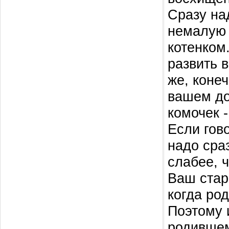
Сразу на
немалую 
котенком
развить 
же, конеч
вашем до
комочек -
Если гов
надо сра
слабее, ч
Ваш стар
когда ро
Поэтому 
родившем