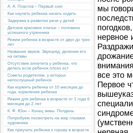
мы говори
А. А. Пластов – Первый снег
Как научить ребенка начать ходить
последст
Задержка в развитии речи у детей
погодков
Детское красивое платье – половина
успешного утренника
нервное 
Режим ребенка в возрасте от двух до трех
Раздражи
лет
Названия звуков. Звукоряд; деление его
дрожание
на октавы
внимания
Отсутствие аппетита у ребенка, что
делать если ребенок плохо ест
все это 
Советы родителям, у которых
непослушный ребенок
Первое ч
Как кормить ребенка от 10 месяцев до
вышеуказ
года, кормление ребенка
Режим для ребенка в возрасте от 1 года 6
специали
месяцев до 2 лет
синдроме
К. Ф. Юон – Конец зимы. Полдень.
Попробуем посмотреть на мир глазами
(умствен
художника
нервная,
Как приучить ребенка к горшку в возрасте