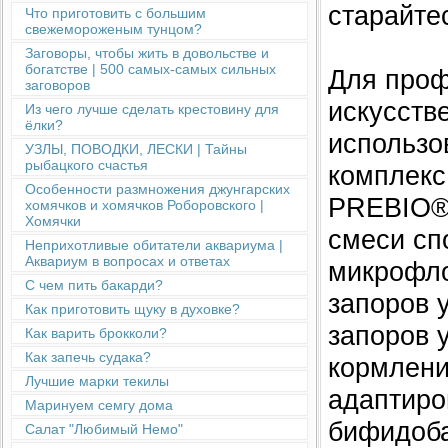
старайте
Что приготовить с большим
свежемороженым тунцом?
Заговоры, чтобы жить в довольстве и
богатстве | 500 самых-самых сильных
Для проф
заговоров
искусств
Из чего лучше сделать крестовину для
ёлки?
использо
УЗЛЫ, ПОВОДКИ, ЛЕСКИ | Тайны
рыбацкого счастья
комплекс
Особенности размножения джунгарских
PREBIO®.
хомячков и хомячков Роборовского |
Хомячки
смеси сп
Неприхотливые обитатели аквариума |
Аквариум в вопросах и ответах
микрофло
С чем пить бакарди?
запоров 
Как приготовить щуку в духовке?
запоров 
Как варить брокколи?
Как запечь судака?
кормлени
Лучшие марки текилы
адаптиро
Маринуем семгу дома
бифидоба
Салат "Любимый Немо"