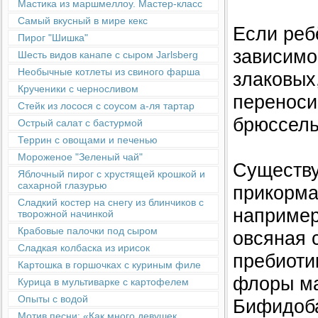
Мастика из маршмеллоу. Мастер-класс
Самый вкусный в мире кекс
Если реб
Пирог "Шишка"
зависимо
Шесть видов канапе с сыром Jarlsberg
Необычные котлеты из свиного фарша
злаковых
Крученики с черносливом
переноси
Стейк из лосося с соусом а-ля тартар
брюссель
Острый салат с бастурмой
Террин с овощами и печенью
Мороженое "Зеленый чай"
Существу
Яблочный пирог с хрустящей крошкой и
сахарной глазурью
прикорма
Сладкий костер на снегу из блинчиков с
например
творожной начинкой
Крабовые палочки под сыром
овсяная 
Сладкая колбаска из ирисок
пребиоти
Картошка в горшочках с куриным филе
флоры ма
Курица в мультиварке с картофелем
Опыты с водой
Бифидоба
Мотив песни: «Как много девушек