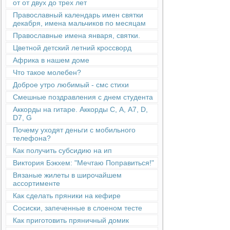
от от двух до трех лет
Православный календарь имен святки
декабря, имена мальчиков по месяцам
Православные имена января, святки.
Цветной детский летний кроссворд
Африка в нашем доме
Что такое молебен?
Доброе утро любимый - смс стихи
Смешные поздравления с днем студента
Аккорды на гитаре. Аккорды С, А, А7, D,
D7, G
Почему уходят деньги с мобильного
телефона?
Как получить субсидию на ип
Виктория Бэкхем: "Мечтаю Поправиться!"
Вязаные жилеты в широчайшем
ассортименте
Как сделать пряники на кефире
Сосиски, запеченные в слоеном тесте
Как приготовить пряничный домик