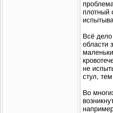
проблема
плотный 
испытывае
Всё дело
области 
маленьки
кровотеч
не испыт
стул, те
Во многи
возникну
например