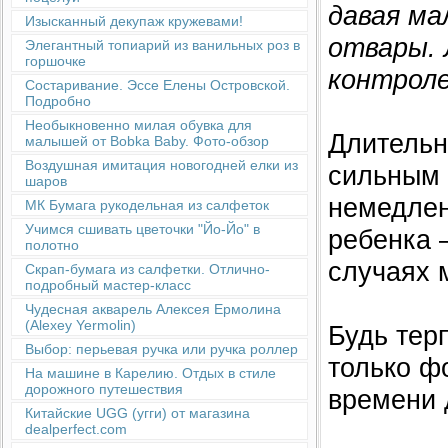
давая ма
Изысканный декупаж кружевами!
отвары. 
Элегантный топиарий из ванильных роз в
горшочке
контроле
Состаривание. Эссе Елены Островской.
Подробно
Необыкновенно милая обувка для
Длительн
малышей от Bobka Baby. Фото-обзор
Воздушная имитация новогодней елки из
сильным 
шаров
немедлен
МК Бумага рукодельная из салфеток
Учимся сшивать цветочки "Йо-Йо" в
ребенка 
полотно
случаях 
Скрап-бумага из салфетки. Отлично-
подробный мастер-класс
Чудесная акварель Алексея Ермолина
(Alexey Yermolin)
Будь тер
Выбор: перьевая ручка или ручка роллер
только ф
На машине в Карелию. Отдых в стиле
дорожного путешествия
времени 
Китайские UGG (угги) от магазина
dealperfect.com