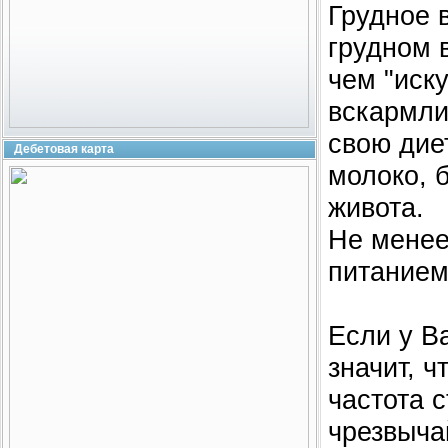
Грудное 
грудном 
чем "иск
вскармли
свою диет
Дебетовая карта
молоко, 
живота.
Не менее
питанием
Если у В
значит, ч
частота 
чрезвыча