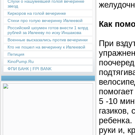
Слухи о нашумевшей голой вечеринке
желудочн
звезд
Киркоров на голой вечеринке
Стихи про голую вечеринку Ивлеевой
Как пом
Российский шоумен готов внести 1 млрд
рублей за Ивлееву по иску Иншакова
Военные высказались против вечеринки
При взду
Кто не пошел на вечеринку к Ивлеевой
упражнен
Петиция
поочередн
KinoPump.Ru
ФПИ БАНК | FPI BANK
подтягива
велосипе
помогает 
5 -10 ми
газиков,
ребенка.
руки и, к