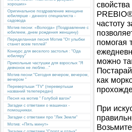
свойства
хороших»
Оригинальное поздравление женщине
PREBIO® 
юбилярше - дачного специалиста -
садовода
частоту 
Мотив песни: «Вологда» (Поздравление с
позволяе
юбилеем, днем рождения женщину)
Переделанная песня Мотив "От улыбки
помогая 
станет всем теплей"
ежедневн
Конкурс для веселого застолья : "Ода
юбиляру"
можно та
Прикольные частушки для взрослых "Я
девчонок не люблю..."
Постарай
Мотив песни:"Сегодня вечером, вечером,
как морк
вечером "
Перевертыши "TV" (перевертыши
прохожде
названий телепередач)
Песня на мотив " Голубой вагон"
Загадки с ответами о машинах -
При иску
помощниках.
правильн
Загадки с ответами про "Лик Земли"
Мотив: «Пять минут»
Возьмите
Загадки с ответами "Спорт и отдых"