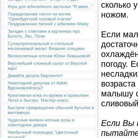
сколько у
Игра для юбилейного застолья "Я змея..."
ножом.
Переделанная песня на мотив
"Оренбургский пуховый платок"
Поздравление песней с юбилеем Маму
Загадки с ответами в картинках про
Если мал
Болото, Лес, Поле
достаточ
Супероригинальный и стильный
меланжевый жилет. Вязание спицами
охлаждён
Великолепные елочки Юлии Левашовой!
погоду. 
Вкуснейший слоеный салат от Вкусной
еды!
несладки
Давайте делать Берлингот!
возраста
Новогодний декупаж от Asket.
Вдохновляйтесь!!
малышу ф
Креативная елка из кружев и проволоки.
Легко и быстро. Мастер-класс.
сливовый
Быстрое превращение обычной бутылки в
винтажную.
Чудесные книжно-нотные розы в
Если Вы 
новогоднем декоре
пытайте
Необычный помандер "Цветочный
поцелуй"