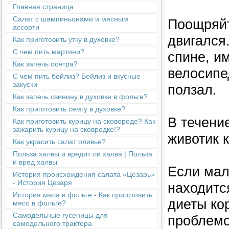
Главная страница
Салат с шампиньонами и мясным
Поощряйт
ассорти
двигался
Как приготовить утку в духовке?
С чем пить мартини?
спине, и
Как запечь осетра?
велосипе
С чем пить бейлиз? Бейлиз и вкусные
закуски
ползал.
Как запечь свинину в духовке в фольге?
Как приготовить семгу в духовке?
В течени
Как приготовить курицу на сковороде? Как
зажарить курицу на сковродке!?
животик 
Как украсить салат оливье?
Польза халвы и вредит ли халва | Польза
и вред халвы
Если мал
История происхождения салата «Цезарь»
- История Цезаря
находитс
История мяса в фольге - Как приготовить
диеты ко
мясо в фольге?
Cамодельные гусеницы для
проблемо
самодельного трактора