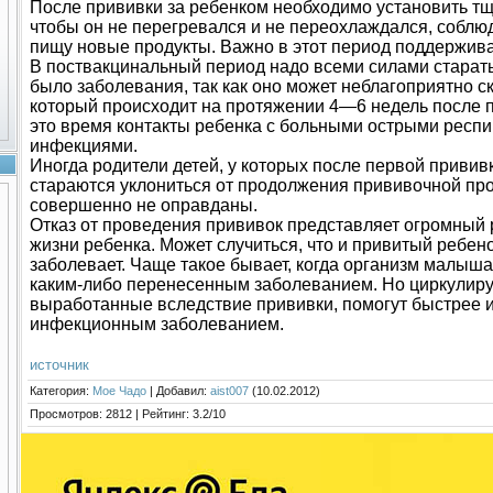
После прививки за ребенком необходимо установить тщ
чтобы он не перегревался и не переохлаждался, соблюд
пищу новые продукты. Важно в этот период поддержив
В поствакцинальный период надо всеми силами старатьс
было заболевания, так как оно может неблагоприятно с
который происходит на протяжении 4—6 недель после п
это время контакты ребенка с больными острыми респ
инфекциями.
Иногда родители детей, у которых после первой привив
стараются уклониться от продолжения прививочной про
совершенно не оправданы.
Отказ от проведения прививок представляет огромный р
жизни ребенка. Может случиться, что и привитый ребен
заболевает. Чаще такое бывает, когда организм малыша
каким-либо перенесенным заболеванием. Но циркулиру
выработанные вследствие прививки, помогут быстрее и
инфекционным заболеванием.
источник
Категория
:
Мое Чадо
|
Добавил
:
aist007
(10.02.2012)
Просмотров
:
2812
|
Рейтинг
:
3.2
/
10