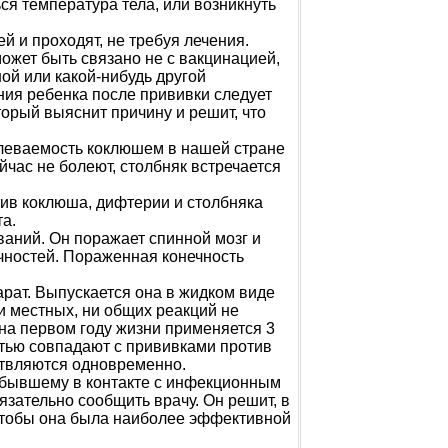
ся температура тела, или возникнуть
й и проходят, не требуя лечения.
ожет быть связано не с вакцинацией,
ой или какой-нибудь другой
ния ребенка после прививки следует
торый выяснит причину и решит, что
леваемость коклюшем в нашей стране
йчас не болеют, столбняк встречается
ив коклюша, дифтерии и столбняка
а.
аний. Он поражает спинной мозг и
ностей. Пораженная конечность
ат. Выпускается она в жидком виде
ни местных, ни общих реакций не
на первом году жизни применяется 3
остью совпадают с прививками против
ствляются одновременно.
 бывшему в контакте с инфекционным
язательно сообщить врачу. Он решит, в
 чтобы она была наиболее эффективной