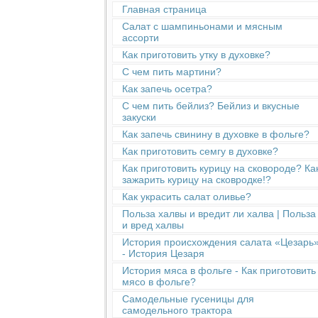
Главная страница
Салат с шампиньонами и мясным
ассорти
Как приготовить утку в духовке?
С чем пить мартини?
Как запечь осетра?
С чем пить бейлиз? Бейлиз и вкусные
закуски
Как запечь свинину в духовке в фольге?
Как приготовить семгу в духовке?
Как приготовить курицу на сковороде? Ка
зажарить курицу на сковродке!?
Как украсить салат оливье?
Польза халвы и вредит ли халва | Польза
и вред халвы
История происхождения салата «Цезарь
- История Цезаря
История мяса в фольге - Как приготовить
мясо в фольге?
Cамодельные гусеницы для
самодельного трактора