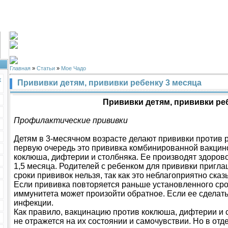
Главная
»
Статьи
»
Мое Чадо
к
Прививки детям, прививки ребенку 3 месяца
Прививки детям, прививки ре
Профилактические прививки
Детям в 3-месячном возрасте делают прививки против 
первую очередь это прививка комбинированной вакци
коклюша, дифтерии и столбняка. Ее производят здоров
1,5 месяца. Родителей с ребенком для прививки пригла
сроки прививок нельзя, так как это неблагоприятно ска
Если прививка повторяется раньше установленного ср
иммунитета может произойти обратное. Если ее сделать
инфекции.
Как правило, вакцинацию против коклюша, дифтерии и 
не отражется на их состоянии и самочувствии. Но в от