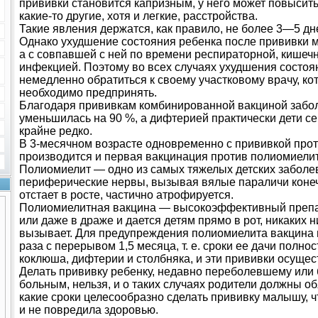
прививки становится капризным, у него может повысить
какие-то другие, хотя и легкие, расстройства.
Такие явления держатся, как правило, не более 3—5 дне
Однако ухудшение состояния ребенка после прививки м
а с совпавшей с ней по времени респираторной, кишечн
инфекцией. Поэтому во всех случаях ухудшения состоя
немедленно обратиться к своему участковому врачу, ко
необходимо предпринять.
Благодаря прививкам комбинированной вакциной забо
уменьшилась на 90 %, а дифтерией практически дети се
крайне редко.
В 3-месячном возрасте одновременно с прививкой прот
производится и первая вакцинация против полиомиелит
Полиомиелит — одно из самых тяжелых детских заболев
периферические нервы, вызывая вялые параличи конеч
отстает в росте, частично атрофируется.
Полиомиелитная вакцина — высокоэффективный препар
или даже в драже и дается детям прямо в рот, никаких 
вызывает. Для предупреждения полиомиелита вакцина 
раза с перерывом 1,5 месяца, т. е. сроки ее дачи полн
коклюша, дифтерии и столбняка, и эти прививки осуще
Делать прививку ребенку, недавно переболевшему или
больным, нельзя, и о таких случаях родители должны об
какие сроки целесообразно сделать прививку малышу,
и не повредила здоровью.