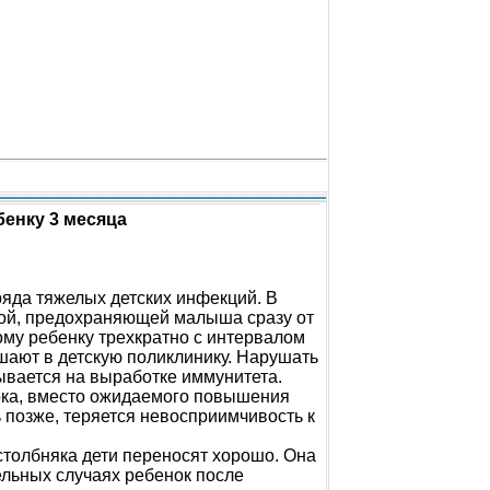
бенку 3 месяца
ряда тяжелых детских инфекций. В
ной, предохраняющей малыша сразу от
ому ребенку трехкратно с интервалом
шают в детскую поликлинику. Нарушать
зывается на выработке иммунитета.
ока, вместо ожидаемого повышения
 позже, теряется невосприимчивость к
столбняка дети переносят хорошо. Она
дельных случаях ребенок после