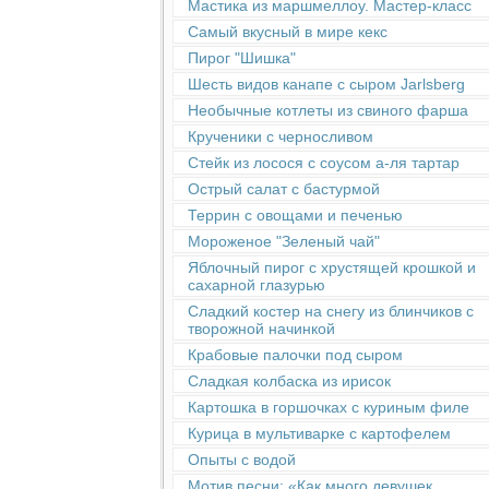
Мастика из маршмеллоу. Мастер-класс
Самый вкусный в мире кекс
Пирог "Шишка"
Шесть видов канапе с сыром Jarlsberg
Необычные котлеты из свиного фарша
Крученики с черносливом
Стейк из лосося с соусом а-ля тартар
Острый салат с бастурмой
Террин с овощами и печенью
Мороженое "Зеленый чай"
Яблочный пирог с хрустящей крошкой и
сахарной глазурью
Сладкий костер на снегу из блинчиков с
творожной начинкой
Крабовые палочки под сыром
Сладкая колбаска из ирисок
Картошка в горшочках с куриным филе
Курица в мультиварке с картофелем
Опыты с водой
Мотив песни: «Как много девушек