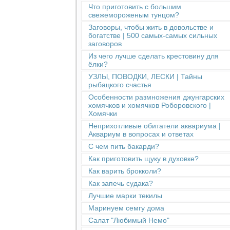
Что приготовить с большим
свежемороженым тунцом?
Заговоры, чтобы жить в довольстве и
богатстве | 500 самых-самых сильных
заговоров
Из чего лучше сделать крестовину для
ёлки?
УЗЛЫ, ПОВОДКИ, ЛЕСКИ | Тайны
рыбацкого счастья
Особенности размножения джунгарских
хомячков и хомячков Роборовского |
Хомячки
Неприхотливые обитатели аквариума |
Аквариум в вопросах и ответах
С чем пить бакарди?
Как приготовить щуку в духовке?
Как варить брокколи?
Как запечь судака?
Лучшие марки текилы
Маринуем семгу дома
Салат "Любимый Немо"