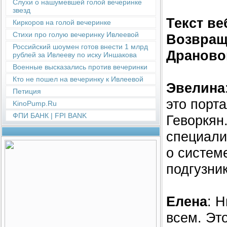
Слухи о нашумевшей голой вечеринке
звезд
Текст ве
Киркоров на голой вечеринке
Стихи про голую вечеринку Ивлеевой
Возвращ
Российский шоумен готов внести 1 млрд
Драново
рублей за Ивлееву по иску Иншакова
Военные высказались против вечеринки
Кто не пошел на вечеринку к Ивлеевой
Эвелина
Петиция
это порт
KinoPump.Ru
ФПИ БАНК | FPI BANK
Геворкян
специали
о систем
подгузни
Елена
: 
всем. Эт