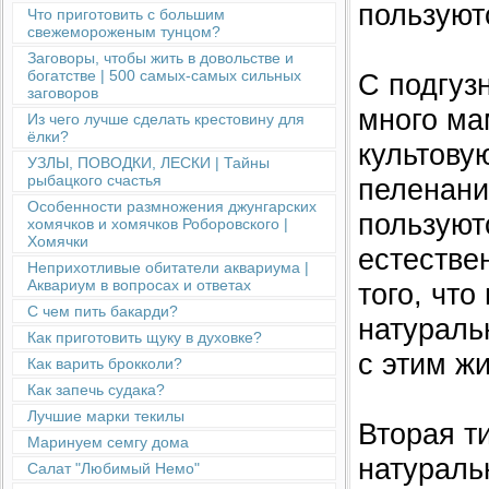
пользуют
Что приготовить с большим
свежемороженым тунцом?
Заговоры, чтобы жить в довольстве и
богатстве | 500 самых-самых сильных
С подгуз
заговоров
много ма
Из чего лучше сделать крестовину для
ёлки?
культову
УЗЛЫ, ПОВОДКИ, ЛЕСКИ | Тайны
рыбацкого счастья
пеленани
Особенности размножения джунгарских
пользуют
хомячков и хомячков Роборовского |
Хомячки
естестве
Неприхотливые обитатели аквариума |
Аквариум в вопросах и ответах
того, что
С чем пить бакарди?
натуральн
Как приготовить щуку в духовке?
с этим ж
Как варить брокколи?
Как запечь судака?
Лучшие марки текилы
Вторая т
Маринуем семгу дома
натураль
Салат "Любимый Немо"