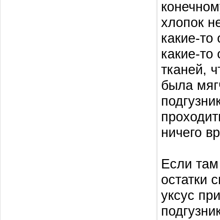
конечном
хлопок н
какие-то 
какие-то
тканей, 
была мяг
подгузник
проходить
ничего вр
Если там 
остатки 
уксус пр
подгузник