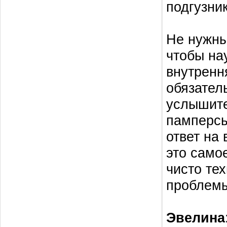
подгузник
Не нужны
чтобы на
внутренн
обязател
услышите
памперсы
ответ на
это самое
чисто те
проблемы
Эвелина