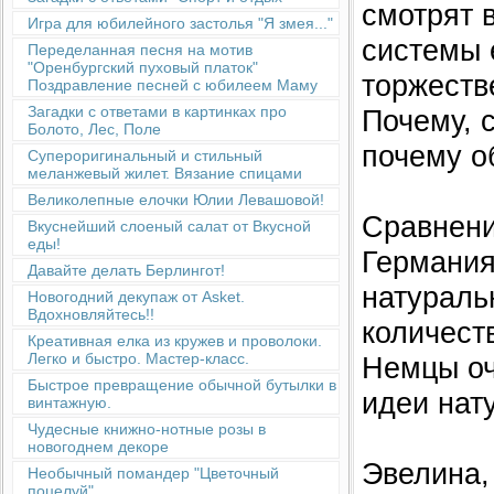
смотрят 
Игра для юбилейного застолья "Я змея..."
системы 
Переделанная песня на мотив
"Оренбургский пуховый платок"
торжеств
Поздравление песней с юбилеем Маму
Загадки с ответами в картинках про
Почему, 
Болото, Лес, Поле
почему о
Супероригинальный и стильный
меланжевый жилет. Вязание спицами
Великолепные елочки Юлии Левашовой!
Сравнени
Вкуснейший слоеный салат от Вкусной
еды!
Германия
Давайте делать Берлингот!
натураль
Новогодний декупаж от Asket.
Вдохновляйтесь!!
количеств
Креативная елка из кружев и проволоки.
Легко и быстро. Мастер-класс.
Немцы оч
Быстрое превращение обычной бутылки в
идеи нат
винтажную.
Чудесные книжно-нотные розы в
новогоднем декоре
Эвелина,
Необычный помандер "Цветочный
поцелуй"