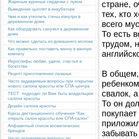
Жареные куриные сердечки с луком
стране, о
Выведение цыплят в инкубаторе
тех, кто 
Чем и как утеплить стены изнутри в
деревянном доме
всего му
Как оборудовать санузел в деревянном
То есть в
доме
Что можно сделать из домашнего молока
трудом, 
Как правильно поставить ванну в ванную
английско
комнату
Иероглифы любви, удачи, счастья и
богатства
В общем, 
Рецепт приготовления лазаньи
Часто задаваемые вопросы при открытии
ребенком
нового салона красоты или СПА-центра
свалок, 
ТЕСТ: подходит ли Вам быть владельцем
салона красоты
То он дол
Дизайн салона красоты
покупает 
Курсы дистанционного обучения "Как
открыть салон красоты или СПА-салон"
приложил.
Алфавитный список косметических
брендов
забывать 
Часто задаваемые вопросы по