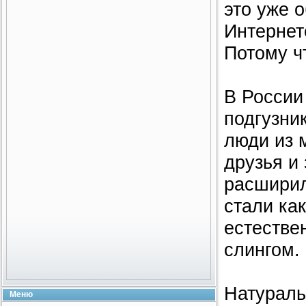
это уже 
Интернет
Потому ч
В России
подгузни
люди из 
друзья и
расширил
стали ка
естестве
слингом. 
Натуральн
Меню