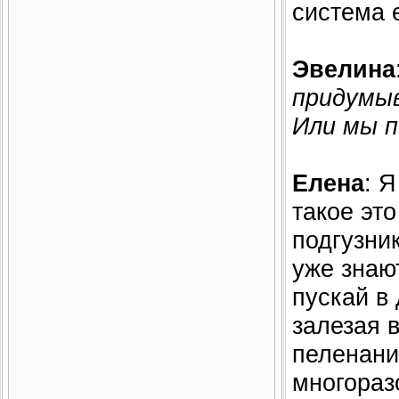
система 
Эвелина
придумыв
Или мы п
Елена
: 
такое эт
подгузник
уже знаю
пускай в 
залезая 
пеленани
многораз