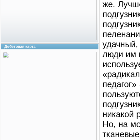
же. Лучше
подгузни
подгузни
пеленания
удачный,
Дебетовая карта
люди им 
использу
«радикал
педагог» 
пользуют
подгузни
никакой 
Но, на м
тканевые