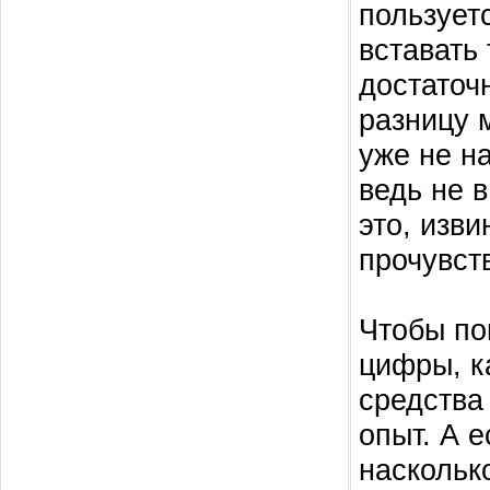
пользует
вставать
достаточ
разницу 
уже не н
ведь не в
это, изви
прочувст
Чтобы по
цифры, ка
средства
опыт. А 
наскольк