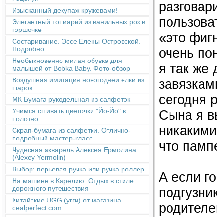
разговар
Изысканный декупаж кружевами!
пользова
Элегантный топиарий из ванильных роз в
горшочке
«это фиг
Состаривание. Эссе Елены Островской.
Подробно
очень по
Необыкновенно милая обувка для
я так же 
малышей от Bobka Baby. Фото-обзор
Воздушная имитация новогодней елки из
завязкам
шаров
сегодня 
МК Бумага рукодельная из салфеток
Учимся сшивать цветочки "Йо-Йо" в
Сына я в
полотно
никакими
Скрап-бумага из салфетки. Отлично-
подробный мастер-класс
что памп
Чудесная акварель Алексея Ермолина
(Alexey Yermolin)
Выбор: перьевая ручка или ручка роллер
А если г
На машине в Карелию. Отдых в стиле
дорожного путешествия
подгузни
Китайские UGG (угги) от магазина
родителе
dealperfect.com