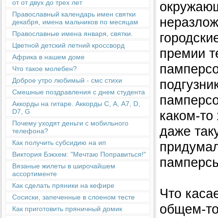
от от двух до трех лет
окружающ
Православный календарь имен святки
неразлож
декабря, имена мальчиков по месяцам
Православные имена января, святки.
городски
Цветной детский летний кроссворд
премии т
Африка в нашем доме
памперсо
Что такое молебен?
Доброе утро любимый - смс стихи
подгузни
Смешные поздравления с днем студента
памперсо
Аккорды на гитаре. Аккорды С, А, А7, D,
D7, G
каком-то
Почему уходят деньги с мобильного
даже так
телефона?
Как получить субсидию на ип
придумал
Виктория Бэкхем: "Мечтаю Поправиться!"
памперсы
Вязаные жилеты в широчайшем
ассортименте
Как сделать пряники на кефире
Что касае
Сосиски, запеченные в слоеном тесте
общем-то
Как приготовить пряничный домик