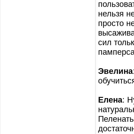
пользова
нельзя н
просто не
высажива
сил толь
памперса
Эвелина
обучитьс
Елена
: 
натураль
Пеленать
достаточ