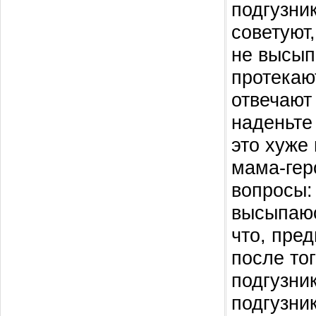
подгузник
советуют
не высып
протекаю
отвечают
наденьте
это хуже 
мама-гер
вопросы: 
высыпаюс
что, пре
после то
подгузни
подгузни