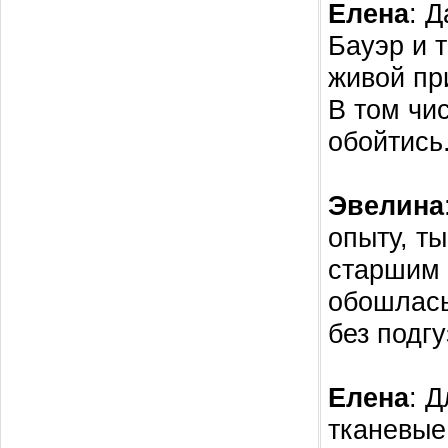
Елена
: 
Бауэр и т
живой пр
В том чи
обойтись
Эвелина
опыту, ты
старшим 
обошлась
без подг
Елена
: 
тканевые