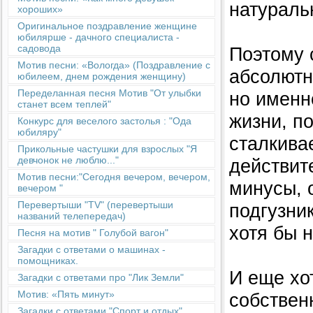
натураль
хороших»
Оригинальное поздравление женщине
юбилярше - дачного специалиста -
садовода
Поэтому с
Мотив песни: «Вологда» (Поздравление с
абсолютн
юбилеем, днем рождения женщину)
Переделанная песня Мотив "От улыбки
но именно
станет всем теплей"
жизни, п
Конкурс для веселого застолья : "Ода
юбиляру"
сталкива
Прикольные частушки для взрослых "Я
девчонок не люблю..."
действит
Мотив песни:"Сегодня вечером, вечером,
минусы, 
вечером "
Перевертыши "TV" (перевертыши
подгузник
названий телепередач)
хотя бы 
Песня на мотив " Голубой вагон"
Загадки с ответами о машинах -
помощниках.
И еще хот
Загадки с ответами про "Лик Земли"
Мотив: «Пять минут»
собствен
Загадки с ответами "Спорт и отдых"