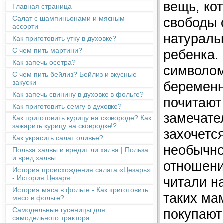
вещь, ко
Главная страница
Салат с шампиньонами и мясным
свободы 
ассорти
натураль
Как приготовить утку в духовке?
С чем пить мартини?
ребенка.
Как запечь осетра?
символом
С чем пить бейлиз? Бейлиз и вкусные
закуски
беременн
Как запечь свинину в духовке в фольге?
почитают
Как приготовить семгу в духовке?
замечател
Как приготовить курицу на сковороде? Как
зажарить курицу на сковродке!?
захочетс
Как украсить салат оливье?
необычно
Польза халвы и вредит ли халва | Польза
и вред халвы
отношений
История происхождения салата «Цезарь»
- История Цезаря
читали н
История мяса в фольге - Как приготовить
таких ма
мясо в фольге?
Cамодельные гусеницы для
покупают
самодельного трактора