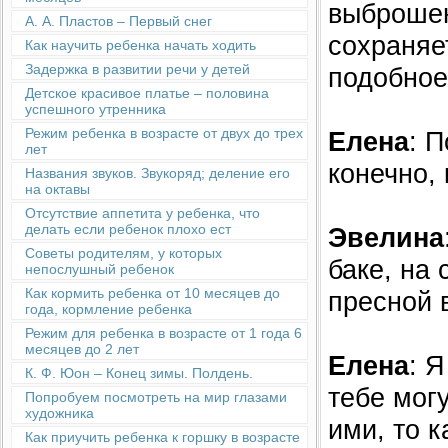
выброшен
А. А. Пластов – Первый снег
сохраняет
Как научить ребенка начать ходить
Задержка в развитии речи у детей
подобно
Детское красивое платье – половина
успешного утренника
Режим ребенка в возрасте от двух до трех
Елена
: П
лет
конечно,
Названия звуков. Звукоряд; деление его
на октавы
Отсутствие аппетита у ребенка, что
делать если ребенок плохо ест
Эвелина
Советы родителям, у которых
баке, на 
непослушный ребенок
Как кормить ребенка от 10 месяцев до
пресной 
года, кормление ребенка
Режим для ребенка в возрасте от 1 года 6
месяцев до 2 лет
Елена
: 
К. Ф. Юон – Конец зимы. Полдень.
тебе мог
Попробуем посмотреть на мир глазами
художника
ими, то 
Как приучить ребенка к горшку в возрасте