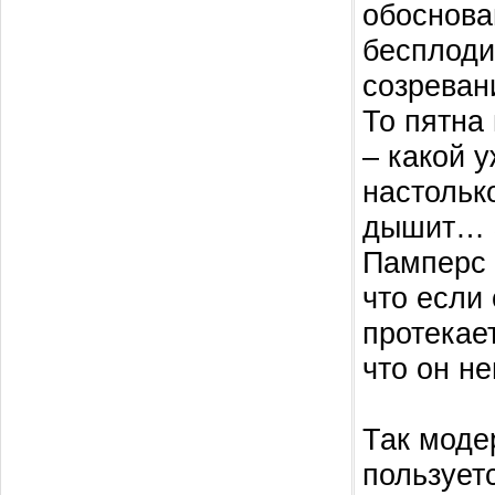
обоснова
бесплоди
созреван
То пятна
– какой 
настолько
дышит… З
Памперс 
что если
протекает
что он н
Так моде
пользует