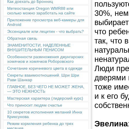
Как доехать до Бронниц
пользуют
Метеостанция Oregon WMR88 или
30%, немн
сколько можно заработать на сайте
Приложение просмотра веб-камеры для
выбирает
Android
что ребе
Эссенциале или лецитин - что выбрать?
Обратная связь
так, что 
ЗНАМЕНИТОСТИ, НАДЕЛЕННЫЕ
натураль
ВНУШИТЕЛЬНЫМ ПЕНИСОМ
Особенности размножения джунгарских
ненатура
хомячков и хомячков Роборовского
Люди пре
Сочетание коричневого цвета в одежде
Секреты взаимоотношений. Шри Шри
дверями и
Рави Шанкар
тоже име
ГЛАВНОЕ, БЕЗ ЧЕГО НЕ МОЖЕТ ЖЕНА,
— ЭТО НЕЖНОСТЬ
и к его б
Мастерская характера (лидерский курс)
собственн
Что приносит людям счастье
10 секретов исполнения желаний Инна
Криксунова
Эвелина
Режим кормления ребенка до трех
месяцев