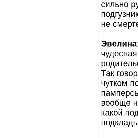
сильно р
подгузни
не смер
Эвелина
чудесная
родитель
Так гово
чутком по
памперсы
вообще н
какой по
подклады