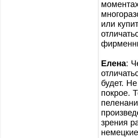
моментах
многораз
или купи
отличатьс
фирменны
Елена
: 
отличать
будет. Н
покрое. Т
пеленания
произвед
зрения р
немецкие