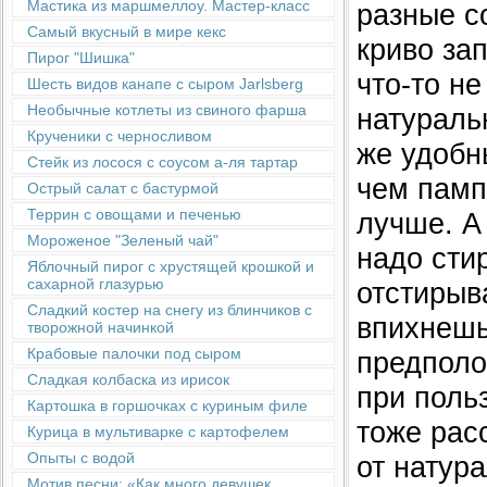
Мастика из маршмеллоу. Мастер-класс
разные с
Самый вкусный в мире кекс
криво зап
Пирог "Шишка"
что-то н
Шесть видов канапе с сыром Jarlsberg
Необычные котлеты из свиного фарша
натураль
Крученики с черносливом
же удобн
Стейк из лосося с соусом а-ля тартар
чем памп
Острый салат с бастурмой
Террин с овощами и печенью
лучше. А 
Мороженое "Зеленый чай"
надо стир
Яблочный пирог с хрустящей крошкой и
сахарной глазурью
отстирыв
Сладкий костер на снегу из блинчиков с
впихнешь
творожной начинкой
Крабовые палочки под сыром
предполо
Сладкая колбаска из ирисок
при поль
Картошка в горшочках с куриным филе
тоже рас
Курица в мультиварке с картофелем
Опыты с водой
от натур
Мотив песни: «Как много девушек