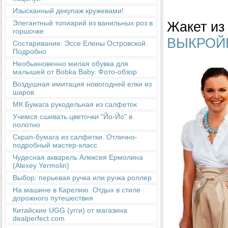
Изысканный декупаж кружевами!
Жакет из
Элегантный топиарий из ванильных роз в
горшочке
ВЫКРОЙ
Состаривание. Эссе Елены Островской.
Подробно
Необыкновенно милая обувка для
малышей от Bobka Baby. Фото-обзор
Воздушная имитация новогодней елки из
шаров
МК Бумага рукодельная из салфеток
Учимся сшивать цветочки "Йо-Йо" в
полотно
Скрап-бумага из салфетки. Отлично-
подробный мастер-класс
Чудесная акварель Алексея Ермолина
(Alexey Yermolin)
Выбор: перьевая ручка или ручка роллер
На машине в Карелию. Отдых в стиле
дорожного путешествия
Китайские UGG (угги) от магазина
dealperfect.com