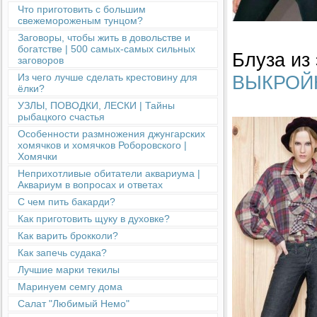
Что приготовить с большим
свежемороженым тунцом?
Заговоры, чтобы жить в довольстве и
богатстве | 500 самых-самых сильных
Блуза из
заговоров
ВЫКРОЙ
Из чего лучше сделать крестовину для
ёлки?
УЗЛЫ, ПОВОДКИ, ЛЕСКИ | Тайны
рыбацкого счастья
Особенности размножения джунгарских
хомячков и хомячков Роборовского |
Хомячки
Неприхотливые обитатели аквариума |
Аквариум в вопросах и ответах
С чем пить бакарди?
Как приготовить щуку в духовке?
Как варить брокколи?
Как запечь судака?
Лучшие марки текилы
Маринуем семгу дома
Салат "Любимый Немо"