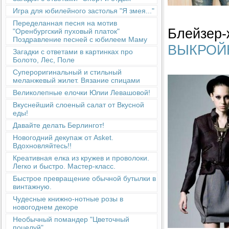
Игра для юбилейного застолья "Я змея..."
Переделанная песня на мотив
Блейзер-
"Оренбургский пуховый платок"
Поздравление песней с юбилеем Маму
ВЫКРОЙ
Загадки с ответами в картинках про
Болото, Лес, Поле
Супероригинальный и стильный
меланжевый жилет. Вязание спицами
Великолепные елочки Юлии Левашовой!
Вкуснейший слоеный салат от Вкусной
еды!
Давайте делать Берлингот!
Новогодний декупаж от Asket.
Вдохновляйтесь!!
Креативная елка из кружев и проволоки.
Легко и быстро. Мастер-класс.
Быстрое превращение обычной бутылки в
винтажную.
Чудесные книжно-нотные розы в
новогоднем декоре
Необычный помандер "Цветочный
поцелуй"