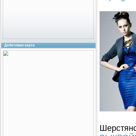
Дебетовая карта
Шерстяно