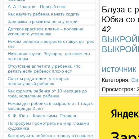
А. А. Пластов – Первый снег
Блуза с 
Как научить ребенка начать ходить
Юбка со 
Задержка в развитии речи у детей
42
Детское красивое платье – половина
успешного утренника
ВЫКРОЙК
Режим ребенка в возрасте от двух до трех
лет
ВЫКРОЙК
Названия звуков. Звукоряд; деление его
на октавы
Отсутствие аппетита у ребенка, что
источник
делать если ребенок плохо ест
Советы родителям, у которых
Категория
:
Са
непослушный ребенок
Просмотров
:
Как кормить ребенка от 10 месяцев до
года, кормление ребенка
Режим для ребенка в возрасте от 1 года 6
месяцев до 2 лет
К. Ф. Юон – Конец зимы. Полдень.
Попробуем посмотреть на мир глазами
художника
Как приучить ребенка к горшку в возрасте