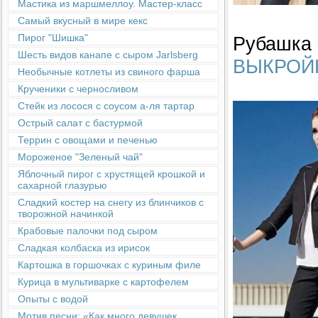
Мастика из маршмеллоу. Мастер-класс
Самый вкусный в мире кекс
Пирог "Шишка"
Рубашка 
Шесть видов канапе с сыром Jarlsberg
ВЫКРОЙ
Необычные котлеты из свиного фарша
Крученики с черносливом
Стейк из лосося с соусом а-ля тартар
Острый салат с бастурмой
Террин с овощами и печенью
Мороженое "Зеленый чай"
Яблочный пирог с хрустящей крошкой и
сахарной глазурью
Сладкий костер на снегу из блинчиков с
творожной начинкой
Крабовые палочки под сыром
Сладкая колбаска из ирисок
Картошка в горшочках с куриным филе
Курица в мультиварке с картофелем
Опыты с водой
Мотив песни: «Как много девушек