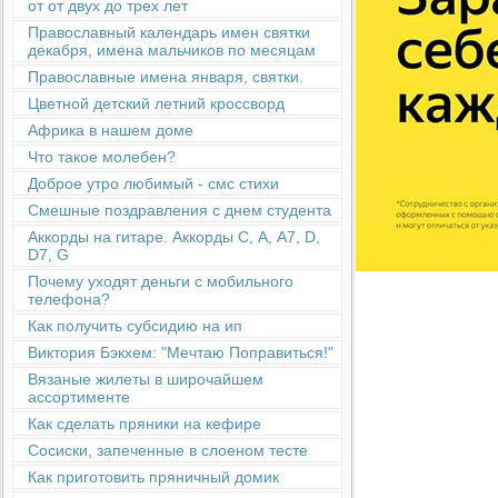
от от двух до трех лет
Православный календарь имен святки
декабря, имена мальчиков по месяцам
Православные имена января, святки.
Цветной детский летний кроссворд
Африка в нашем доме
Что такое молебен?
Доброе утро любимый - смс стихи
Смешные поздравления с днем студента
Аккорды на гитаре. Аккорды С, А, А7, D,
D7, G
Почему уходят деньги с мобильного
телефона?
Как получить субсидию на ип
Виктория Бэкхем: "Мечтаю Поправиться!"
Вязаные жилеты в широчайшем
ассортименте
Как сделать пряники на кефире
Сосиски, запеченные в слоеном тесте
Как приготовить пряничный домик