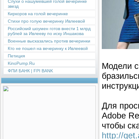
Слухи о нашумевшей голой вечеринке
звезд
Киркоров на голой вечеринке
Стихи про голую вечеринку Ивлеевой
Российский шоумен готов внести 1 млрд
рублей за Ивлееву по иску Иншакова
Военные высказались против вечеринки
Кто не пошел на вечеринку к Ивлеевой
Петиция
KinoPump.Ru
Модели с
ФПИ БАНК | FPI BANK
бразильс
инструкц
Для прос
Adobe Re
чтобы ск
http://ge