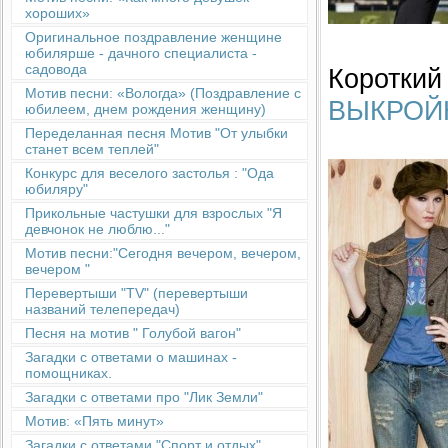
хороших»
Оригинальное поздравление женщине
юбилярше - дачного специалиста -
садовода
Короткий
Мотив песни: «Вологда» (Поздравление с
ВЫКРОЙ
юбилеем, днем рождения женщину)
Переделанная песня Мотив "От улыбки
станет всем теплей"
Конкурс для веселого застолья : "Ода
юбиляру"
Прикольные частушки для взрослых "Я
девчонок не люблю..."
Мотив песни:"Сегодня вечером, вечером,
вечером "
Перевертыши "TV" (перевертыши
названий телепередач)
Песня на мотив " Голубой вагон"
Загадки с ответами о машинах -
помощниках.
Загадки с ответами про "Лик Земли"
Мотив: «Пять минут»
Загадки с ответами "Спорт и отдых"