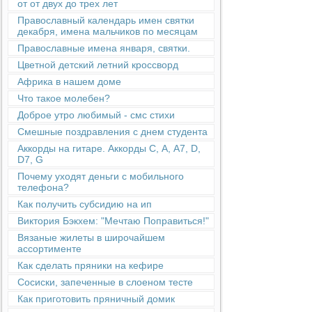
от от двух до трех лет
Православный календарь имен святки
декабря, имена мальчиков по месяцам
Православные имена января, святки.
Цветной детский летний кроссворд
Африка в нашем доме
Что такое молебен?
Доброе утро любимый - смс стихи
Смешные поздравления с днем студента
Аккорды на гитаре. Аккорды С, А, А7, D,
D7, G
Почему уходят деньги с мобильного
телефона?
Как получить субсидию на ип
Виктория Бэкхем: "Мечтаю Поправиться!"
Вязаные жилеты в широчайшем
ассортименте
Как сделать пряники на кефире
Сосиски, запеченные в слоеном тесте
Как приготовить пряничный домик