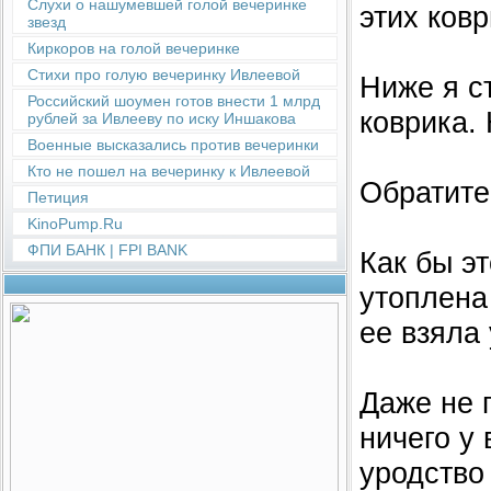
Слухи о нашумевшей голой вечеринке
этих ков
звезд
Киркоров на голой вечеринке
Стихи про голую вечеринку Ивлеевой
Ниже я с
Российский шоумен готов внести 1 млрд
коврика.
рублей за Ивлееву по иску Иншакова
Военные высказались против вечеринки
Кто не пошел на вечеринку к Ивлеевой
Обратите
Петиция
KinoPump.Ru
ФПИ БАНК | FPI BANK
Как бы э
утоплена 
ее взяла 
Даже не 
ничего у
уродство