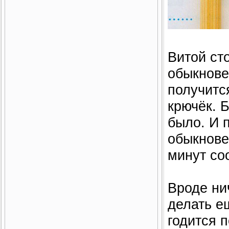
Витой сто
обыкнове
получитс
крючёк. Б
было. И 
обыкнове
минут со
Вроде ни
делать е
годится п