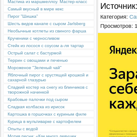
Мастика из маршмеллоу. Мастер-класс
Источник
Самый вкусный в мире кекс
Категория
:
Са
Пирог "Шишка"
Шесть видов канапе с сыром Jarlsberg
Просмотров
:
Необычные котлеты из свиного фарша
Крученики с черносливом
Стейк из лосося с соусом а-ля тартар
Острый салат с бастурмой
Террин с овощами и печенью
Мороженое "Зеленый чай"
Яблочный пирог с хрустящей крошкой и
сахарной глазурью
Сладкий костер на снегу из блинчиков с
творожной начинкой
Крабовые палочки под сыром
Сладкая колбаска из ирисок
Картошка в горшочках с куриным филе
Курица в мультиварке с картофелем
Опыты с водой
Мотив песни: «Как много девушек