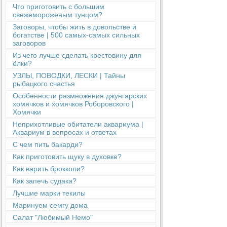
Что приготовить с большим
свежемороженым тунцом?
Заговоры, чтобы жить в довольстве и
богатстве | 500 самых-самых сильных
заговоров
Из чего лучше сделать крестовину для
ёлки?
УЗЛЫ, ПОВОДКИ, ЛЕСКИ | Тайны
рыбацкого счастья
Особенности размножения джунгарских
хомячков и хомячков Роборовского |
Хомячки
Неприхотливые обитатели аквариума |
Аквариум в вопросах и ответах
С чем пить бакарди?
Как приготовить щуку в духовке?
Как варить брокколи?
Как запечь судака?
Лучшие марки текилы
Маринуем семгу дома
Салат "Любимый Немо"