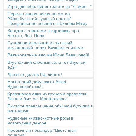
Игра для юбилейного застолья "Я змея..."
Переделанная песня на мотив
"Оренбургский пуховый платок"
Поздравление песней с юбилеем Маму
Загадки с ответами в картинках про
Болото, Лес, Поле
Супероригинальный и стильный
меланжевый жилет. Вязание спицами
Великолепные елочки Юлии Левашовой!
Вкуснейший слоеный салат от Вкусной
еды!
Давайте делать Берлингот!
Новогодний декупаж от Asket.
Вдохновляйтесь!!
Креативная елка из кружев и проволоки.
Легко и быстро. Мастер-класс.
Быстрое превращение обычной бутылки в
винтажную.
Чудесные книжно-нотные розы в
новогоднем декоре
Необычный помандер "Цветочный
поцелуй"