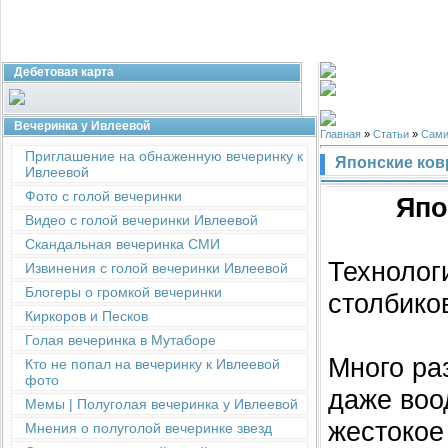
Дебетовая карта
Вечеринка у Ивлеевой
Главная
»
Статьи
»
Сами
Приглашение на обнаженную вечеринку к
Японские ковр
Ивлеевой
Фото с голой вечеринки
Япо
Видео с голой вечеринки Ивлеевой
Скандальная вечеринка СМИ
Технолог
Извинения с голой вечеринки Ивлеевой
Блогеры о громкой вечеринки
столбико
Киркоров и Песков
Голая вечеринка в Мутаборе
Много ра
Кто не попал на вечеринку к Ивлеевой
фото
даже воо
Мемы | Полуголая вечеринка у Ивлеевой
жестокое
Мнения о полуголой вечеринке звезд