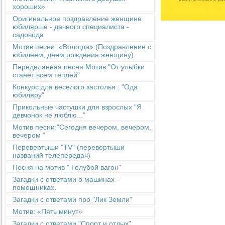
хороших»
Оригинальное поздравление женщине
юбилярше - дачного специалиста -
садовода
Мотив песни: «Вологда» (Поздравление с
юбилеем, днем рождения женщину)
Переделанная песня Мотив "От улыбки
станет всем теплей"
Конкурс для веселого застолья : "Ода
юбиляру"
Прикольные частушки для взрослых "Я
девчонок не люблю..."
Мотив песни:"Сегодня вечером, вечером,
вечером "
Перевертыши "TV" (перевертыши
названий телепередач)
Песня на мотив " Голубой вагон"
Загадки с ответами о машинах -
помощниках.
Загадки с ответами про "Лик Земли"
Мотив: «Пять минут»
Загадки с ответами "Спорт и отдых"