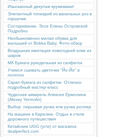
Изысканный декупаж кружевами!
Элегантный топиарий из ванильных роз в
горшочке
Состаривание. Эссе Елены Островской.
Подробно
Необыкновенно милая обувка для
малышей от Bobka Baby. Фото-обзор
Воздушная имитация новогодней елки из
шаров
МК Бумага рукодельная из салфеток
Учимся сшивать цветочки "Йо-Йо" в
полотно
Скрап-бумага из салфетки. Отлично-
подробный мастер-класс
Чудесная акварель Алексея Ермолина
(Alexey Yermolin)
Выбор: перьевая ручка или ручка роллер
На машине в Карелию. Отдых в стиле
дорожного путешествия
Китайские UGG (угги) от магазина
dealperfect.com