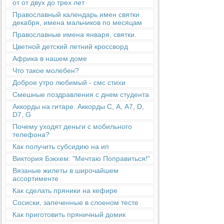
от от двух до трех лет
Православный календарь имен святки
декабря, имена мальчиков по месяцам
Православные имена января, святки.
Цветной детский летний кроссворд
Африка в нашем доме
Что такое молебен?
Доброе утро любимый - смс стихи
Смешные поздравления с днем студента
Аккорды на гитаре. Аккорды С, А, А7, D,
D7, G
Почему уходят деньги с мобильного
телефона?
Как получить субсидию на ип
Виктория Бэкхем: "Мечтаю Поправиться!"
Вязаные жилеты в широчайшем
ассортименте
Как сделать пряники на кефире
Сосиски, запеченные в слоеном тесте
Как приготовить пряничный домик