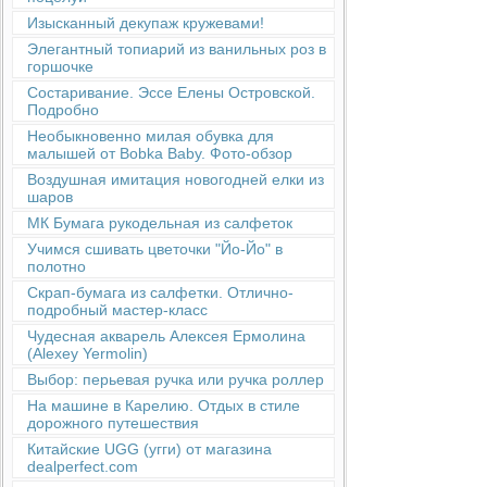
Изысканный декупаж кружевами!
Элегантный топиарий из ванильных роз в
горшочке
Состаривание. Эссе Елены Островской.
Подробно
Необыкновенно милая обувка для
малышей от Bobka Baby. Фото-обзор
Воздушная имитация новогодней елки из
шаров
МК Бумага рукодельная из салфеток
Учимся сшивать цветочки "Йо-Йо" в
полотно
Скрап-бумага из салфетки. Отлично-
подробный мастер-класс
Чудесная акварель Алексея Ермолина
(Alexey Yermolin)
Выбор: перьевая ручка или ручка роллер
На машине в Карелию. Отдых в стиле
дорожного путешествия
Китайские UGG (угги) от магазина
dealperfect.com