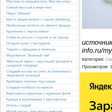
Мастика из маршмеллоу. Мастер-класс
Самый вкусный в мире кекс
Пирог "Шишка"
Шесть видов канапе с сыром Jarlsberg
Необычные котлеты из свиного фарша
Крученики с черносливом
Стейк из лосося с соусом а-ля тартар
источник:
Острый салат с бастурмой
info.ru/my
Террин с овощами и печенью
Мороженое "Зеленый чай"
Категория
:
Са
Яблочный пирог с хрустящей крошкой и
сахарной глазурью
Просмотров
:
Сладкий костер на снегу из блинчиков с
творожной начинкой
Крабовые палочки под сыром
Сладкая колбаска из ирисок
Картошка в горшочках с куриным филе
Курица в мультиварке с картофелем
Опыты с водой
Мотив песни: «Как много девушек