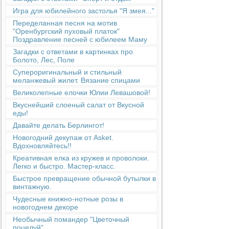
Игра для юбилейного застолья "Я змея..."
Переделанная песня на мотив
"Оренбургский пуховый платок"
Поздравление песней с юбилеем Маму
Загадки с ответами в картинках про
Болото, Лес, Поле
Супероригинальный и стильный
меланжевый жилет. Вязание спицами
Великолепные елочки Юлии Левашовой!
Вкуснейший слоеный салат от Вкусной
еды!
Давайте делать Берлингот!
Новогодний декупаж от Asket.
Вдохновляйтесь!!
Креативная елка из кружев и проволоки.
Легко и быстро. Мастер-класс.
Быстрое превращение обычной бутылки в
винтажную.
Чудесные книжно-нотные розы в
новогоднем декоре
Необычный помандер "Цветочный
поцелуй"