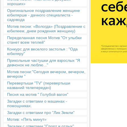
хороших»
Оригинальное поздравление женщине
юбилярше - дачного специалиста -
садовода
Мотив песни: «Вологда» (Поздравление с
юбилеем, днем рождения женщину)
Переделанная песня Мотив "От улыбки
станет всем теплей"
Конкурс для веселого застолья : "Ода
юбиляру"
Прикольные частушки для взрослых "Я
девчонок не люблю..."
Мотив песни:"Сегодня вечером, вечером,
вечером "
Перевертыши "TV" (перевертыши
названий телепередач)
Песня на мотив " Голубой вагон"
Загадки с ответами о машинах -
помощниках.
Загадки с ответами про "Лик Земли"
Мотив: «Пять минут»
Загадки с ответами "Спорт и отдых"