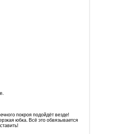
е.
шечного покроя подойдёт везде!
ерзкая юбка. Всё это обвязывается
ставить!