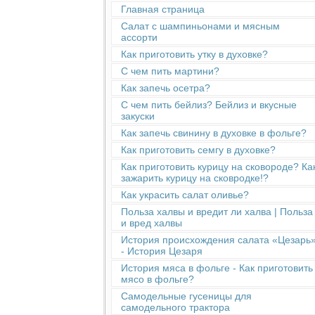
Главная страница
Салат с шампиньонами и мясным
ассорти
Как приготовить утку в духовке?
С чем пить мартини?
Как запечь осетра?
С чем пить бейлиз? Бейлиз и вкусные
закуски
Как запечь свинину в духовке в фольге?
Как приготовить семгу в духовке?
Как приготовить курицу на сковороде? Ка
зажарить курицу на сковродке!?
Как украсить салат оливье?
Польза халвы и вредит ли халва | Польза
и вред халвы
История происхождения салата «Цезарь
- История Цезаря
История мяса в фольге - Как приготовить
мясо в фольге?
Cамодельные гусеницы для
самодельного трактора