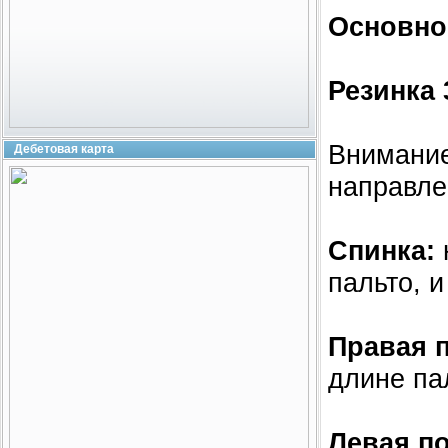
Основно
Резинка 3
Внимание
Дебетовая карта
направле
Спинка:
пальто, 
Правая 
длине па
Левая по