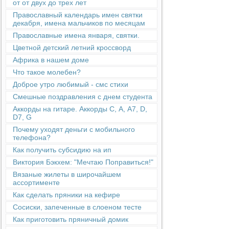
от от двух до трех лет
Православный календарь имен святки
декабря, имена мальчиков по месяцам
Православные имена января, святки.
Цветной детский летний кроссворд
Африка в нашем доме
Что такое молебен?
Доброе утро любимый - смс стихи
Смешные поздравления с днем студента
Аккорды на гитаре. Аккорды С, А, А7, D,
D7, G
Почему уходят деньги с мобильного
телефона?
Как получить субсидию на ип
Виктория Бэкхем: "Мечтаю Поправиться!"
Вязаные жилеты в широчайшем
ассортименте
Как сделать пряники на кефире
Сосиски, запеченные в слоеном тесте
Как приготовить пряничный домик