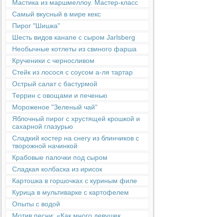
Мастика из маршмеллоу. Мастер-класс
Самый вкусный в мире кекс
Пирог "Шишка"
Шесть видов канапе с сыром Jarlsberg
Необычные котлеты из свиного фарша
Крученики с черносливом
Стейк из лосося с соусом а-ля тартар
Острый салат с бастурмой
Террин с овощами и печенью
Мороженое "Зеленый чай"
Яблочный пирог с хрустящей крошкой и
сахарной глазурью
Сладкий костер на снегу из блинчиков с
творожной начинкой
Крабовые палочки под сыром
Сладкая колбаска из ирисок
Картошка в горшочках с куриным филе
Курица в мультиварке с картофелем
Опыты с водой
Мотив песни: «Как много девушек