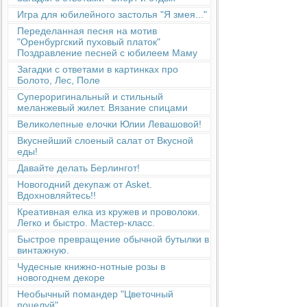
Игра для юбилейного застолья "Я змея..."
Переделанная песня на мотив
"Оренбургский пуховый платок"
Поздравление песней с юбилеем Маму
Загадки с ответами в картинках про
Болото, Лес, Поле
Супероригинальный и стильный
меланжевый жилет. Вязание спицами
Великолепные елочки Юлии Левашовой!
Вкуснейший слоеный салат от Вкусной
еды!
Давайте делать Берлингот!
Новогодний декупаж от Asket.
Вдохновляйтесь!!
Креативная елка из кружев и проволоки.
Легко и быстро. Мастер-класс.
Быстрое превращение обычной бутылки в
винтажную.
Чудесные книжно-нотные розы в
новогоднем декоре
Необычный помандер "Цветочный
поцелуй"