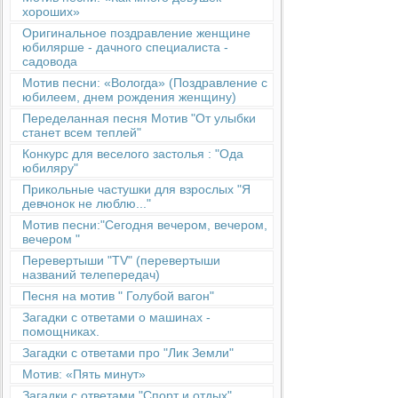
хороших»
Оригинальное поздравление женщине
юбилярше - дачного специалиста -
садовода
Мотив песни: «Вологда» (Поздравление с
юбилеем, днем рождения женщину)
Переделанная песня Мотив "От улыбки
станет всем теплей"
Конкурс для веселого застолья : "Ода
юбиляру"
Прикольные частушки для взрослых "Я
девчонок не люблю..."
Мотив песни:"Сегодня вечером, вечером,
вечером "
Перевертыши "TV" (перевертыши
названий телепередач)
Песня на мотив " Голубой вагон"
Загадки с ответами о машинах -
помощниках.
Загадки с ответами про "Лик Земли"
Мотив: «Пять минут»
Загадки с ответами "Спорт и отдых"