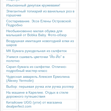
Изысканный декупаж кружевами!
Элегантный топиарий из ванильных роз в
горшочке
Состаривание. Эссе Елены Островской.
Подробно
Необыкновенно милая обувка для
малышей от Bobka Baby. Фото-обзор
Воздушная имитация новогодней елки из
шаров
МК Бумага рукодельная из салфеток
Учимся сшивать цветочки "Йо-Йо" в
полотно
Скрап-бумага из салфетки. Отлично-
подробный мастер-класс
Чудесная акварель Алексея Ермолина
(Alexey Yermolin)
Выбор: перьевая ручка или ручка роллер
На машине в Карелию. Отдых в стиле
дорожного путешествия
Китайские UGG (угги) от магазина
dealperfect.com