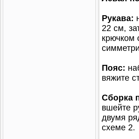
Рукава:
н
22 см, за
крючком 
симметри
Пояс:
наб
вяжите с
Сборка п
вшейте р
двумя ряд
схеме 2.