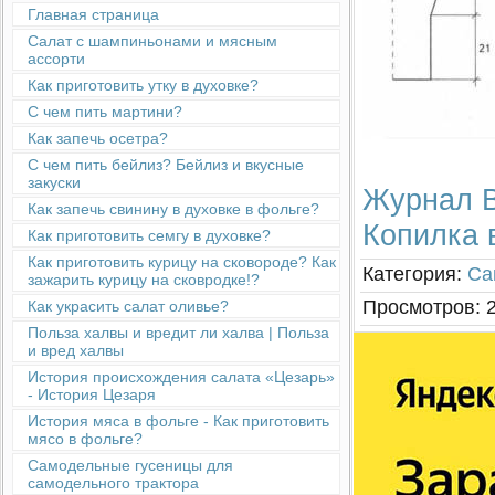
Главная страница
Салат с шампиньонами и мясным
ассорти
Как приготовить утку в духовке?
С чем пить мартини?
Как запечь осетра?
С чем пить бейлиз? Бейлиз и вкусные
закуски
Журнал В
Как запечь свинину в духовке в фольге?
Копилка 
Как приготовить семгу в духовке?
Как приготовить курицу на сковороде? Как
Категория
:
Са
зажарить курицу на сковродке!?
Просмотров
:
Как украсить салат оливье?
Польза халвы и вредит ли халва | Польза
и вред халвы
История происхождения салата «Цезарь»
- История Цезаря
История мяса в фольге - Как приготовить
мясо в фольге?
Cамодельные гусеницы для
самодельного трактора